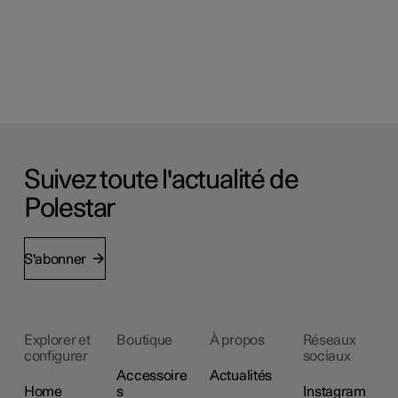
Suivez toute l'actualité de
Polestar
S'abonner
Explorer et
Boutique
À propos
Réseaux
configurer
sociaux
Accessoire
Actualités
Home
s
Instagram