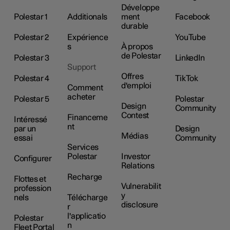
Développe
Polestar 1
Additionals
ment
Facebook
durable
Polestar 2
Expérience
YouTube
s
À propos
de Polestar
Polestar 3
LinkedIn
Support
Offres
Polestar 4
TikTok
d'emploi
Comment
acheter
Polestar 5
Polestar
Design
Community
Contest
Financeme
Intéressé
nt
par un
Design
Médias
essai
Community
Services
Polestar
Investor
Configurer
Relations
Recharge
Flottes et
Vulnerabilit
profession
y
nels
Télécharge
disclosure
r
l'applicatio
Polestar
n
Fleet Portal