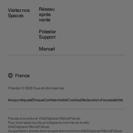
Réseau
Visitez nos
après
Spaces
vente
Polestar
Support
Manuel
France
Polestar © 2026 Tous droits réservés
Avis juridiques
Éthique
Confidentialité
Cookies
Déclaration d'accessibilité
Pensez à covoiturer #SeDéplacerMoinsPolluer.
Pour les trajets courts, privilégiez la marche ou le vélo
#SeDéplacerMoinsPolluer.
Au quotidien, prenez les transports en commun #SeDéplacerMoinsPolluer.