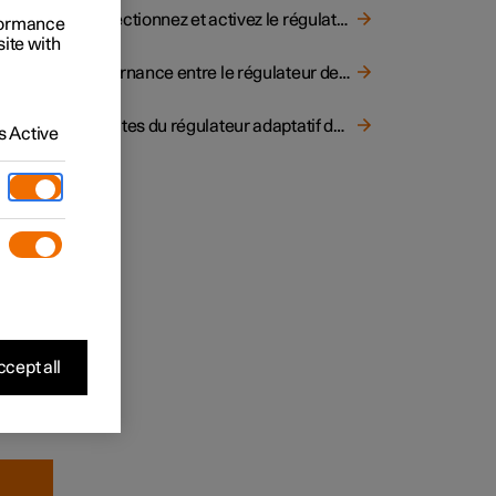
Sélectionnez et activez le régulateur adaptatif de vitesse
rformance
site with
Alternance entre le régulateur de vitesse et le régulateur adaptatif de vitesse à l'écran central
Limites du régulateur adaptatif de vitesse
 Active
ptatif
ement,
utre
cept all
atif de
 aussi