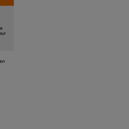
ue
eur
 en