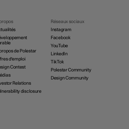
propos
Réseaux sociaux
tualités
Instagram
éveloppement
Facebook
rable
YouTube
propos de Polestar
LinkedIn
fres d'emploi
TikTok
sign Contest
Polestar Community
édias
Design Community
vestor Relations
lnerability disclosure