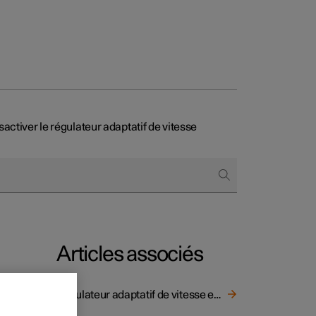
activer le régulateur adaptatif de vitesse
t entreprises
 acheter
ment
Articles associés
Régulateur adaptatif de vitesse et de distance ACC