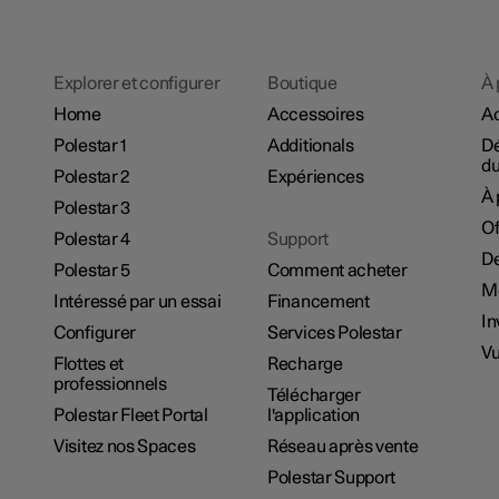
Explorer et configurer
Boutique
À 
Home
Accessoires
Ac
Polestar 1
Additionals
D
du
Polestar 2
Expériences
À 
Polestar 3
Of
Polestar 4
Support
De
Polestar 5
Comment acheter
M
Intéressé par un essai
Financement
In
Configurer
Services Polestar
Vu
Flottes et
Recharge
professionnels
Télécharger
Polestar Fleet Portal
l'application
Visitez nos Spaces
Réseau après vente
Polestar Support