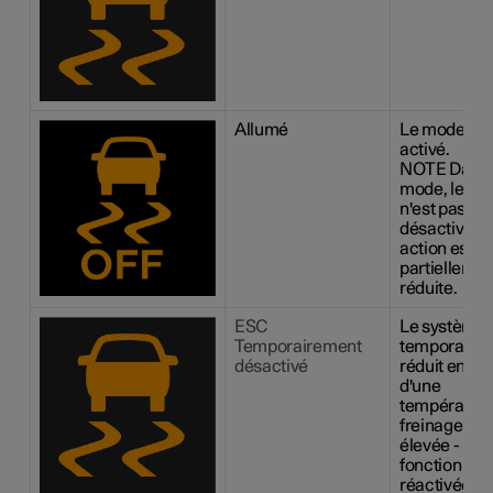
Allumé
Le mode Spo
activé.
NOTE
Dans 
mode, le sy
n'est pas
désactivé, s
action est
partiellemen
réduite.
ESC
Le système 
Temporairement
temporaire
désactivé
réduit en ra
d'une
température
freinage tro
élevée - la
fonction ser
réactivée