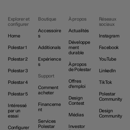
Explorer et
Boutique
À propos
Réseaux
configurer
sociaux
Accessoire
Actualités
Home
s
Instagram
Développe
Polestar 1
Additionals
ment
Facebook
durable
Polestar 2
Expérience
YouTube
s
À propos
de Polestar
Polestar 3
LinkedIn
Support
Offres
Polestar 4
TikTok
d'emploi
Comment
acheter
Polestar 5
Polestar
Design
Community
Contest
Financeme
Intéressé
nt
par un
Design
Médias
essai
Community
Services
Polestar
Investor
Configurer