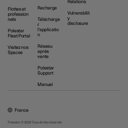
Relations
Recharge
Flottes et
Vulnerabilit
profession
y
nels
Télécharge
disclosure
r
l'applicatio
Polestar
n
Fleet Portal
Réseau
Visitez nos
après
Spaces
vente
Polestar
Support
Manuel
France
Polestar © 2026 Tous droits réservés