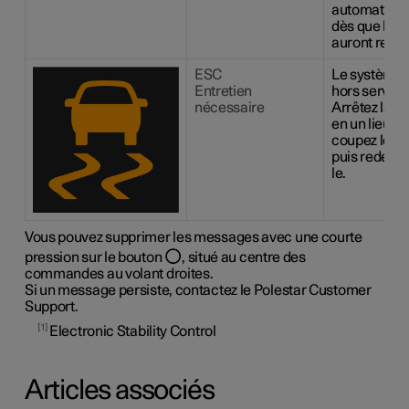
automatiqu
dès que les 
auront refroi
ESC
Le système 
Entretien
hors service
nécessaire
Arrêtez la vo
en un lieu sû
coupez le m
puis redéma
le.
Vous pouvez supprimer les messages avec une courte
pression sur le bouton
, situé au centre des
commandes au volant droites.
Si un message persiste, contactez le Polestar Customer
Support.
1
Electronic Stability Control
Articles associés