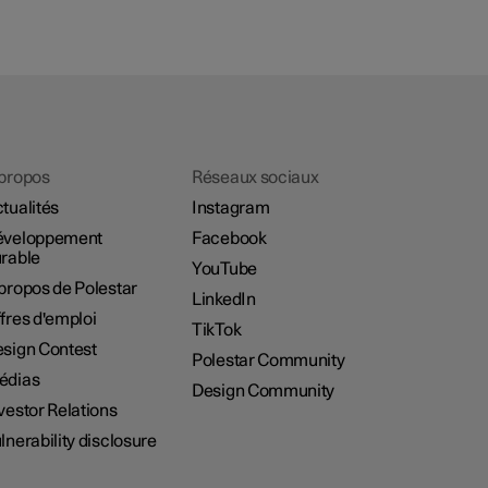
propos
Réseaux sociaux
tualités
Instagram
éveloppement
Facebook
rable
YouTube
propos de Polestar
LinkedIn
fres d'emploi
TikTok
sign Contest
Polestar Community
édias
Design Community
vestor Relations
lnerability disclosure