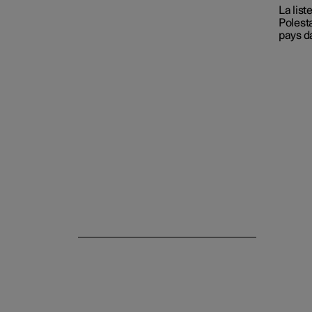
La list
Polest
pays d
Application Polestar Connect