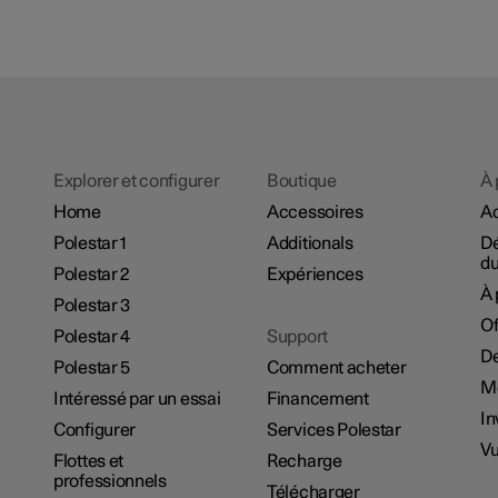
Explorer et configurer
Boutique
À 
Home
Accessoires
Ac
Polestar 1
Additionals
D
du
Polestar 2
Expériences
À 
Polestar 3
Of
Polestar 4
Support
De
Polestar 5
Comment acheter
M
Intéressé par un essai
Financement
In
Configurer
Services Polestar
Vu
Flottes et
Recharge
professionnels
Télécharger