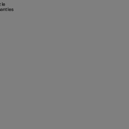
 le
ant les