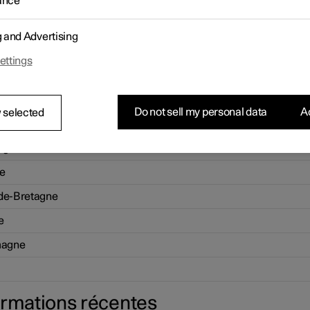
ance
que
nde
g and Advertising
ce
ettings
da
e
Do not sell my personal data
Ac
 selected
-Bas
ège
e
de-Bretagne
e
magne
ormations récentes