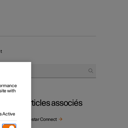
t
t entreprises
 acheter
rformance
site with
ment
Articles associés
 Active
sés.
Polestar Connect