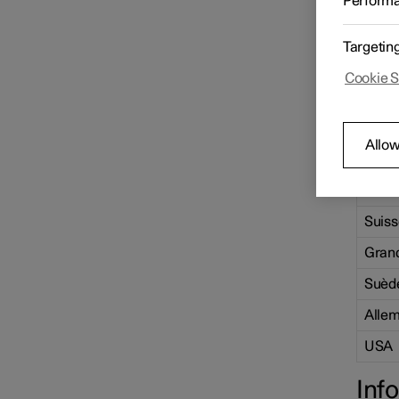
Perform
Belgi
Services Polestar Connect
Finla
Targetin
Fran
Informations pratiques
Cookie S
concernant Polestar Connect
Cana
Chin
Allow
Pays
Norv
Suiss
Gran
Suèd
Alle
USA
Inf