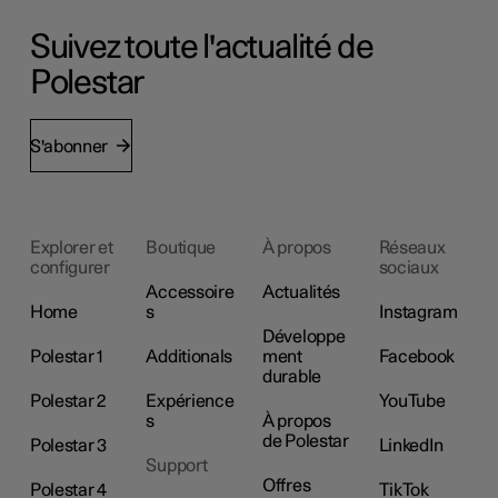
Suivez toute l'actualité de
Polestar
S'abonner
Explorer et
Boutique
À propos
Réseaux
configurer
sociaux
Accessoire
Actualités
Home
s
Instagram
Développe
Polestar 1
Additionals
ment
Facebook
durable
Polestar 2
Expérience
YouTube
s
À propos
de Polestar
Polestar 3
LinkedIn
Support
Offres
Polestar 4
TikTok