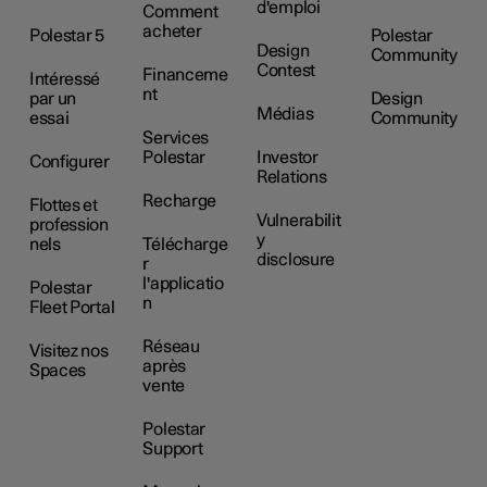
d'emploi
Comment
acheter
Polestar 5
Polestar
Design
Community
Contest
Financeme
Intéressé
nt
par un
Design
Médias
essai
Community
Services
Polestar
Investor
Configurer
Relations
Recharge
Flottes et
Vulnerabilit
profession
y
nels
Télécharge
disclosure
r
l'applicatio
Polestar
n
Fleet Portal
Réseau
Visitez nos
après
Spaces
vente
Polestar
Support