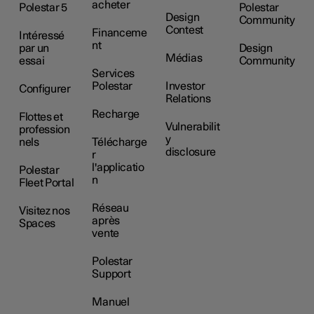
acheter
Polestar 5
Polestar
Design
Community
Contest
Financeme
Intéressé
nt
par un
Design
Médias
essai
Community
Services
Polestar
Investor
Configurer
Relations
Recharge
Flottes et
Vulnerabilit
profession
y
nels
Télécharge
disclosure
r
l'applicatio
Polestar
n
Fleet Portal
Réseau
Visitez nos
après
Spaces
vente
Polestar
Support
Manuel