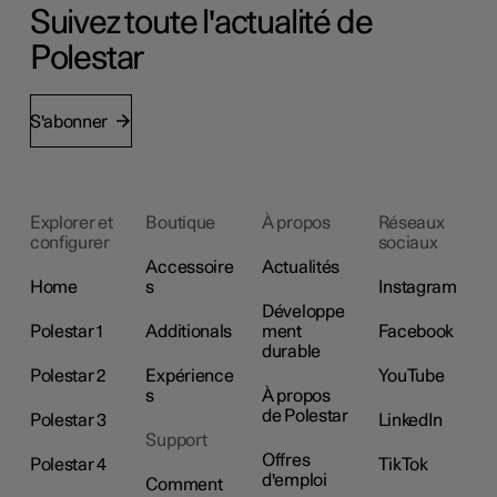
Suivez toute l'actualité de
Polestar
S'abonner
Explorer et
Boutique
À propos
Réseaux
configurer
sociaux
Accessoire
Actualités
Home
s
Instagram
Développe
Polestar 1
Additionals
ment
Facebook
durable
Polestar 2
Expérience
YouTube
s
À propos
de Polestar
Polestar 3
LinkedIn
Support
Offres
Polestar 4
TikTok
d'emploi
Comment