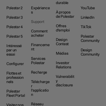
durable
Polestar 2
Expérience
YouTube
s
À propos
de Polestar
Polestar 3
LinkedIn
Support
Offres
Polestar 4
TikTok
d'emploi
Comment
acheter
Polestar 5
Polestar
Design
Community
Contest
Financeme
Intéressé
nt
par un
Design
Médias
essai
Community
Services
Polestar
Investor
Configurer
Relations
Recharge
Flottes et
Vulnerabilit
profession
y
nels
Télécharge
disclosure
r
l'applicatio
Polestar
n
Fleet Portal
Réseau
Visitez nos