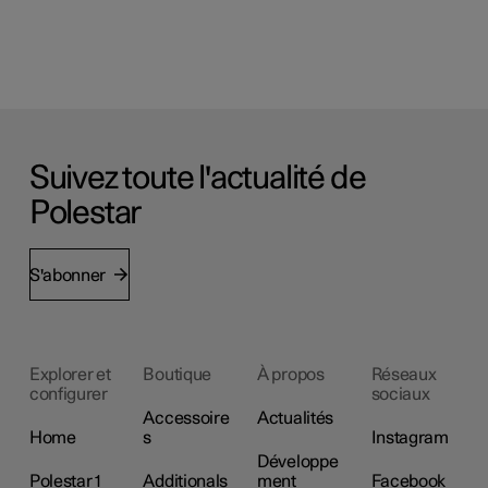
Suivez toute l'actualité de
Polestar
S'abonner
Explorer et
Boutique
À propos
Réseaux
configurer
sociaux
Accessoire
Actualités
Home
s
Instagram
Développe
Polestar 1
Additionals
ment
Facebook