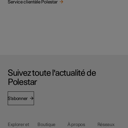
Service clientèle Polestar
Suivez toute l'actualité de
Polestar
S'abonner
Explorer et
Boutique
À propos
Réseaux