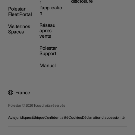
disclosure
r
l'applicatio
Polestar
n
Fleet Portal
Réseau
Visitez nos
après
Spaces
vente
Polestar
Support
Manuel
France
Polestar © 2026 Tous droits réservés
Avis juridiques
Éthique
Confidentialité
Cookies
Déclaration d'accessibilité