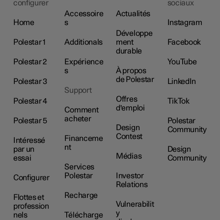
configurer
sociaux
Accessoire
Actualités
Home
s
Instagram
Développe
Polestar 1
Additionals
ment
Facebook
durable
Polestar 2
Expérience
YouTube
s
À propos
de Polestar
Polestar 3
LinkedIn
Support
Offres
Polestar 4
TikTok
d'emploi
Comment
acheter
Polestar 5
Polestar
Design
Community
Contest
Financeme
Intéressé
nt
par un
Design
Médias
essai
Community
Services
Polestar
Investor
Configurer
Relations
Recharge
Flottes et
Vulnerabilit
profession
y
nels
Télécharge