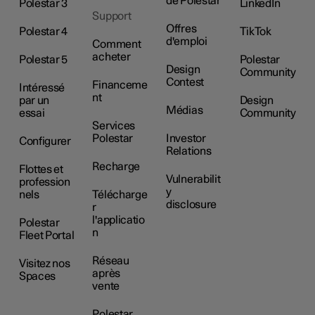
de Polestar
Polestar 3
LinkedIn
Support
Offres
Polestar 4
TikTok
d'emploi
Comment
acheter
Polestar 5
Polestar
Design
Community
Contest
Financeme
Intéressé
nt
par un
Design
Médias
essai
Community
Services
Polestar
Investor
Configurer
Relations
Recharge
Flottes et
Vulnerabilit
profession
y
nels
Télécharge
disclosure
r
l'applicatio
Polestar
n
Fleet Portal
Réseau
Visitez nos
après
Spaces
vente
Polestar