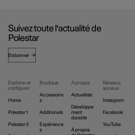
Suivez toute l'actualité de
Polestar
S'abonner
Explorer et
Boutique
À propos
Réseaux
configurer
sociaux
Accessoire
Actualités
Home
s
Instagram
Développe
Polestar 1
Additionals
ment
Facebook
durable
Polestar 2
Expérience
YouTube
s
À propos