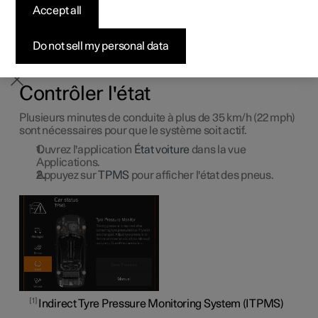
Accept all
Configurer
Configurer
Configurer
Configurer
Programme Pre-owned
Financement
S'abonner à la newsletter
central
1
Do not sell my personal data
Avec le système de surveillance du gonflage des pneus
,
il est possible d'afficher l'état des pneus sur l'écran
central.
Contrôler l'état
Plusieurs minutes de conduite à plus de
35 km/h (22 mph)
sont nécessaires pour que le système soit actif.
Ouvrez l'application
État voiture
dans la vue
Applications.
Appuyez sur
TPMS
pour afficher l'état des pneus.
1
Indirect Tyre Pressure Monitoring System (ITPMS)