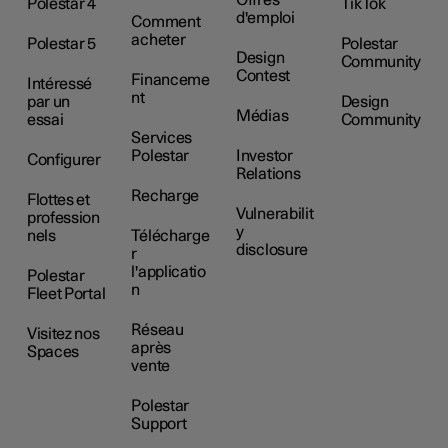
Offres
Polestar 4
TikTok
d'emploi
Comment
acheter
Polestar 5
Polestar
Design
Community
Contest
Financeme
Intéressé
nt
par un
Design
Médias
essai
Community
Services
Polestar
Investor
Configurer
Relations
Recharge
Flottes et
Vulnerabilit
profession
y
nels
Télécharge
disclosure
r
l'applicatio
Polestar
n
Fleet Portal
Réseau
Visitez nos
après
Spaces
vente
Polestar
Support