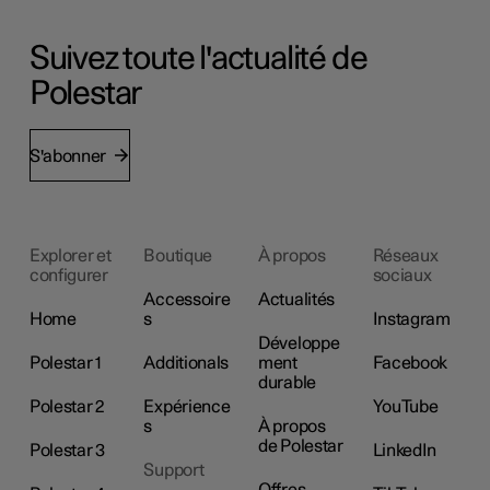
Suivez toute l'actualité de
Polestar
S'abonner
Explorer et
Boutique
À propos
Réseaux
configurer
sociaux
Accessoire
Actualités
Home
s
Instagram
Développe
Polestar 1
Additionals
ment
Facebook
durable
Polestar 2
Expérience
YouTube
s
À propos
de Polestar
Polestar 3
LinkedIn
Support