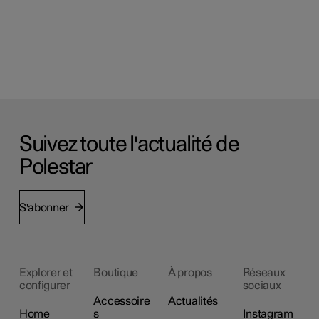
Suivez toute l'actualité de
Polestar
S'abonner
Explorer et
Boutique
À propos
Réseaux
configurer
sociaux
Accessoire
Actualités
Home
s
Instagram