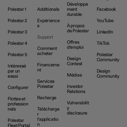
Développe
Polestar 1
Additionals
ment
Facebook
durable
Polestar 2
Expérience
YouTube
s
À propos
de Polestar
Polestar 3
LinkedIn
Support
Offres
Polestar 4
TikTok
d'emploi
Comment
acheter
Polestar 5
Polestar
Design
Community
Contest
Financeme
Intéressé
nt
par un
Design
Médias
essai
Community
Services
Polestar
Investor
Configurer
Relations
Recharge
Flottes et
Vulnerabilit
profession
y
nels
Télécharge
disclosure
r
l'applicatio
Polestar
n
Fleet Portal