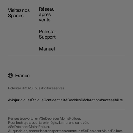
Réseau
Visitez nos
après
Spaces
vente
Polestar
Support
Manuel
France
Polestar © 2026 Tous droits réservés
Avis juridiques
Éthique
Confidentialité
Cookies
Déclaration d'accessibilité
Pensez à covoiturer #SeDéplacerMoinsPolluer.
Pour les trajets courts, privilégiez la marche ou le vélo
#SeDéplacerMoinsPolluer.
Au quotidien, prenez les transports en commun #SeDéplacerMoinsPolluer.