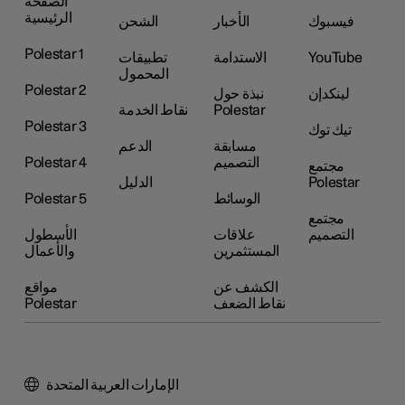
الصفحة
الرئيسية
فيسبوك
الأخبار
الشحن
Polestar 1
YouTube
الاستدامة
تطبيقات
المحمول
Polestar 2
لينكدإن
نبذة حول
Polestar
نقاط الخدمة
Polestar 3
تيك توك
مسابقة
الدعم
التصميم
Polestar 4
مجتمع
Polestar
الدليل
الوسائط
Polestar 5
مجتمع
التصميم
علاقات
الأسطول
المستثمرين
والأعمال
الكشف عن
مواقع
نقاط الضعف
Polestar
الإمارات العربية المتحدة