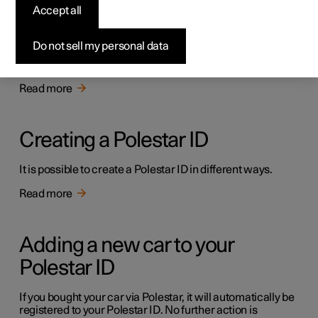
Accept all
Polestar ID
Do not sell my personal data
Polestar ID is a personal ID that gives access to various
services via a single username and password.
Read more
Creating a Polestar ID
It is possible to create a Polestar ID in different ways.
Read more
Adding a new car to your
Polestar ID
If you bought your car via Polestar, it will automatically be
registered to your Polestar ID. No further action is