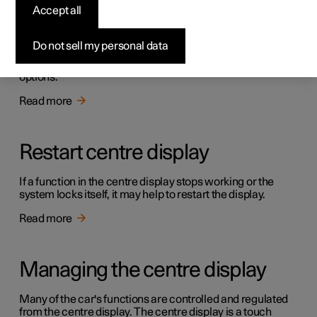
Accept all
Overview of centre display
Do not sell my personal data
Many of the car's functions are controlled from the centre
display. Presented here is the centre display and its
options.
Read more
Restart centre display
If a function in the centre display stops working or the
system locks itself, it may help to restart the display.
Read more
Managing the centre display
Many of the car's functions are controlled and regulated
from the centre display. The centre display is a touch