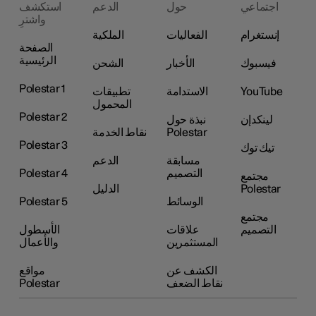
اجتماعي
حول
الدعم
استكشف
واشترِ
إنستغرام
الفعاليات
الملكية
الصفحة
الرئيسية
فيسبوك
الأخبار
الشحن
Polestar 1
YouTube
الاستدامة
تطبيقات
المحمول
Polestar 2
لينكدإن
نبذة حول
Polestar
نقاط الخدمة
Polestar 3
تيك توك
مسابقة
الدعم
التصميم
Polestar 4
مجتمع
Polestar
الدليل
الوسائط
Polestar 5
مجتمع
التصميم
علاقات
الأسطول
المستثمرين
والأعمال
الكشف عن
مواقع
نقاط الضعف
Polestar