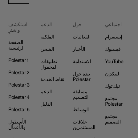
اجتماعي
حول
الدعم
استكشف
واشترِ
إنستغرام
الفعاليات
الملكية
الصفحة
الرئيسية
فيسبوك
الأخبار
الشحن
Polestar 1
YouTube
الاستدامة
تطبيقات
المحمول
Polestar 2
لينكدإن
نبذة حول
Polestar
نقاط الخدمة
Polestar 3
تيك توك
مسابقة
الدعم
التصميم
Polestar 4
مجتمع
Polestar
الدليل
الوسائط
Polestar 5
مجتمع
التصميم
علاقات
الأسطول
المستثمرين
والأعمال