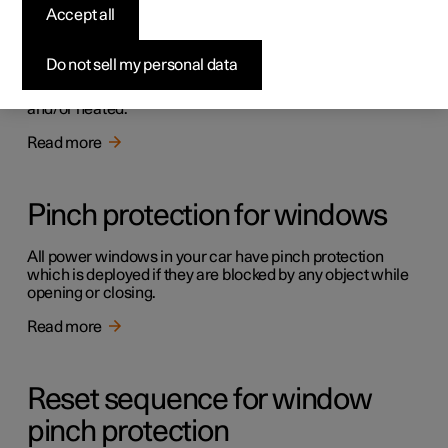
Accept all
Windows, glass and mirrors
Do not sell my personal data
The car contains several different windows, glass panes
and mirrors. A number of these are laminated, tinted
and/or heated.
Read more
Pinch protection for windows
All power windows in your car have pinch protection
which is deployed if they are blocked by any object while
opening or closing.
Read more
Reset sequence for window
pinch protection