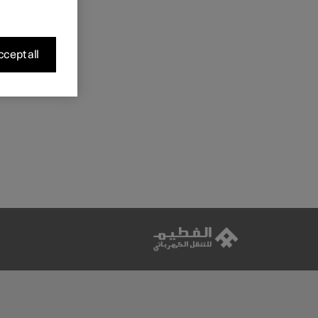
erent contexts.
cept all