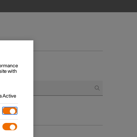
rformance
site with
 Active