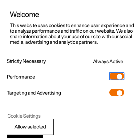
Welcome
Polestar 2
법인 판매
지원, 상담 및 안내
This website uses cookies to enhance user experience and
최신 소식
to analyze performance and traffic on our website. We also
Polestar 3
금융 서비스 옵션
서비스 포인트
share information about your use of our site with our social
2022.07.19
media, advertising and analytics partners.
Polestar 4
주문 방법
오너십
미래를 추억하다: Goodwood
Polestar 5
Polestar 3 알아보기
Polestar 4 알아보기
진행중인 프로모션
전시장
Festival of Speed
Strictly Necessary
Always Active
시승 예약하기
시승 예약하기
빠른 출고
Polestar 소개
Charging
Goodwood Festival of Speed는 옛것과 새것이 만나고
Performance
클래식과 모던함이 공존하는 공간입니다. 자동차 문화를
빠른 출고
빠른 출고
충전 정보
차량 주문
지속가능성
Shop
과거와 현재, 미래의 맥락으로 볼 수 있는 중요한
이벤트라고 할 수 있습니다. Polestar는 새로움, 특별함,
Targeting and Advertising
More
차량 주문하기
차량 주문하기
공용 시설 충전
Extras (차량 액세서리)
최신 소식
신선함을 선보이고 스토리를 공유했습니다.
Polestar 2 알아보기
진행중인 프로모션
진행중인 프로모션
Polestar 5 알아보기
자택 충전
Experiences (체험 프로그램)
뉴스레터 구독
Cookie Settings
Allow selected