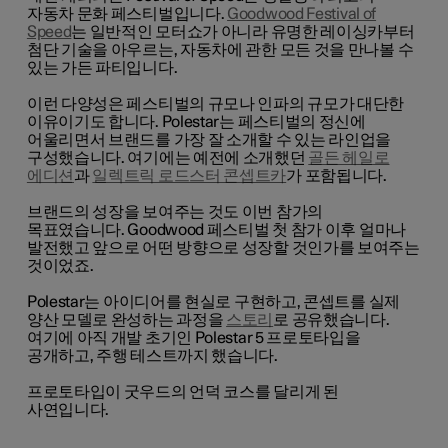
자동차 문화 페스티벌입니다.
Goodwood Festival of
Speed
는 일반적인 모터쇼가 아니라 유명한 레이싱카부터
첨단 기술을 아우르는, 자동차에 관한 모든 것을 만나볼 수
있는 가든 파티입니다.
이런 다양성은 페스티벌의 규모나 인파의 규모가 대단한
이유이기도 합니다. Polestar는 페스티벌의 정신에
어울리면서 브랜드를 가장 잘 소개할 수 있는 라인업을
구성했습니다. 여기에는 예전에 소개했던
골든 헤일로
에디션
과
일렉트릭 로드스터 콘셉트카
가 포함됩니다.
브랜드의 성장을 보여주는 것도 이번 참가의
목표였습니다. Goodwood 페스티벌 첫 참가 이후 얼마나
발전했고 앞으로 어떤 방향으로 성장할 것인가를 보여주는
것이었죠.
Polestar는 아이디어를 현실로 구현하고, 콘셉트를 실제
양산 모델로 완성하는 과정을
스토리
로 공유했습니다.
여기에 아직 개발 초기인 Polestar 5 프로토타입을
공개하고, 주행 테스트까지 했습니다.
프로토타입이 굿우드의 언덕 코스를 달리게 된
사연입니다.