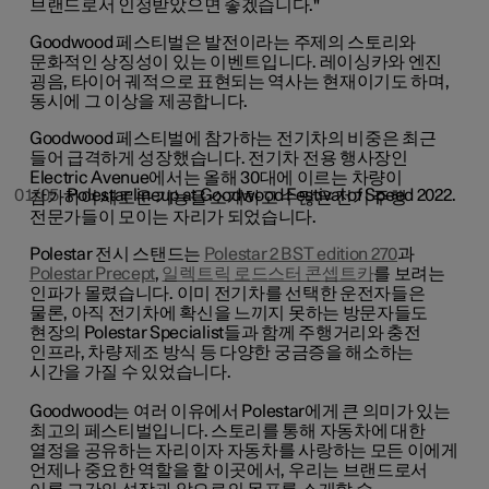
브랜드로서 인정받았으면 좋겠습니다."
Goodwood 페스티벌은 발전이라는 주제의 스토리와
문화적인 상징성이 있는 이벤트입니다. 레이싱카와 엔진
굉음, 타이어 궤적으로 표현되는 역사는 현재이기도 하며,
동시에 그 이상을 제공합니다.
Goodwood 페스티벌에 참가하는 전기차의 비중은 최근
들어 급격하게 성장했습니다. 전기차 전용 행사장인
Electric Avenue에서는 올해 30대에 이르는 차량이
01/05
Polestar lineup at Goodwood Festival of Speed 2022.
참가하여 새로운 기능을 소개하고 수많은 전기 주행
전문가들이 모이는 자리가 되었습니다.
Polestar 전시 스탠드는
Polestar 2 BST edition 270
과
Polestar Precept
,
일렉트릭 로드스터 콘셉트카
를 보려는
인파가 몰렸습니다. 이미 전기차를 선택한 운전자들은
물론, 아직 전기차에 확신을 느끼지 못하는 방문자들도
현장의 Polestar Specialist들과 함께 주행거리와 충전
인프라, 차량 제조 방식 등 다양한 궁금증을 해소하는
시간을 가질 수 있었습니다.
Goodwood는 여러 이유에서 Polestar에게 큰 의미가 있는
최고의 페스티벌입니다. 스토리를 통해 자동차에 대한
열정을 공유하는 자리이자 자동차를 사랑하는 모든 이에게
언제나 중요한 역할을 할 이곳에서, 우리는 브랜드로서