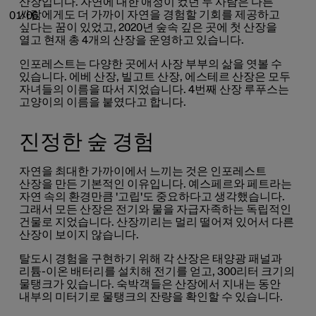
산장입니다. 자연에 대한 애정이 컸던 두 사람은 다른
사람에게도 더 가까이 자연을 경험할 기회를 제공하고
01/06
싶다는 꿈이 있었고, 2020년 숲속 깊은 곳에 첫 산장을
열고 현재 총 4개의 산장을 운영하고 있습니다.
인포레스트는 다양한 곳에서
사장 부부의 삶을 엿볼 수
있습니다
. 에베 산장, 빌고트 산장, 에스테르 산장은 모두
자녀들의 이름을 따서 지었습니다.
4번째 산장 루푸스는
고양이의 이름을 붙였다고 합니다.
진정한 숲 경험
자연을 최대한 가까이에서 느끼는 것은 인포레스트
산장을 만든 기본적인 이유입니다. 예스페르와 페트라는
자연 속의 환경만큼 '고립'도 중요하다고 생각했습니다.
그래서 모든 산장은 전기와 물을 자급자족하는 독립적인
건물로 지었습니다. 산장끼리는 멀리 떨어져 있어서 다른
산장이 보이지 않습니다.
탈도시 경험을 구현하기 위해 각 산장은 태양광 패널과
리튬-이온 배터리를 설치해 전기를 얻고, 300리터 크기의
물탱크가 있습니다. 숙박객들은 산장에서 지내는 동안
내부의 미터기로 물탱크의 잔량을 확인할 수 있습니다.