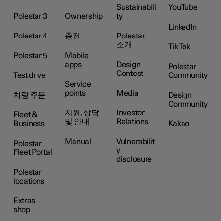
Sustainabili
YouTube
Polestar 3
Ownership
ty
LinkedIn
Polestar 4
충전
Polestar
소개
TikTok
Polestar 5
Mobile
apps
Design
Polestar
Contest
Test drive
Community
Service
points
Media
차량 주문
Design
Community
지원, 상담
Investor
Fleet &
및 안내
Relations
Business
Kakao
Manual
Vulnerabilit
Polestar
y
Fleet Portal
disclosure
Polestar
locations
Extras
shop