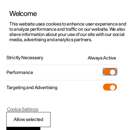
Welcome
Polestar 2
법인 판매
지원, 상담 및 안내
This website uses cookies to enhance user experience and
최신 소식
to analyze performance and traffic on our website. We also
Polestar 3
금융 서비스 옵션
서비스 포인트
share information about your use of our site with our social
2023.09.12
media, advertising and analytics partners.
Polestar 4
주문 방법
오너십
모바일 폰을 내려놓고 자연과
Polestar 5
Polestar 3 알아보기
Polestar 4 알아보기
진행중인 프로모션
전시장
함께하는 디지털 디톡스
Strictly Necessary
Always Active
시승 예약하기
시승 예약하기
빠른 출고
Polestar 소개
Charging
아침에 일어나자마자 폰을 확인하는 습관이 있으신가요?
Performance
다들 마찬가지일 겁니다. 이젠 화면에서 벗어나 자연과
빠른 출고
빠른 출고
충전 정보
차량 주문
지속가능성
Shop
함께하는 시간을 가져 보세요.
Targeting and Advertising
More
차량 주문하기
차량 주문하기
공용 시설 충전
Extras (차량 액세서리)
최신 소식
Polestar 2 알아보기
진행중인 프로모션
진행중인 프로모션
Polestar 5 알아보기
자택 충전
Experiences (체험 프로그램)
뉴스레터 구독
Cookie Settings
Allow selected