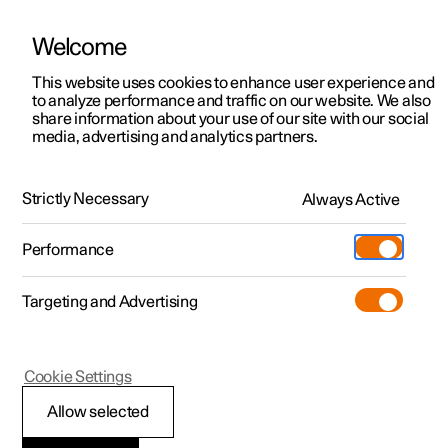
Welcome
Polestar 2
법인 판매
지원, 상담 및 안내
This website uses cookies to enhance user experience and
to analyze performance and traffic on our website. We also
Polestar 3
금융 서비스 옵션
서비스 포인트
share information about your use of our site with our social
media, advertising and analytics partners.
Polestar 4
주문 방법
오너십
Polestar 5
Polestar 3 알아보기
Polestar 4 알아보기
진행중인 프로모션
전시장
Strictly Necessary
Always Active
시승 예약하기
시승 예약하기
빠른 출고
Polestar 소개
Charging
Performance
빠른 출고
빠른 출고
충전 정보
차량 주문
지속가능성
Shop
Targeting and Advertising
More
차량 주문하기
차량 주문하기
공용 시설 충전
Extras (차량 액세서리)
최신 소식
Polestar 2 알아보기
진행중인 프로모션
진행중인 프로모션
Polestar 5 알아보기
자택 충전
Experiences (체험 프로그램)
뉴스레터 구독
Cookie Settings
Allow selected