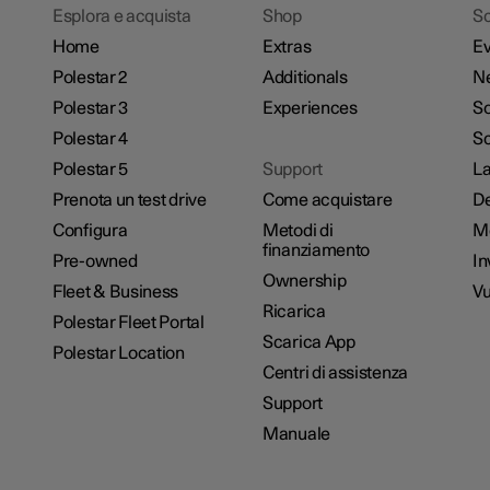
Esplora e acquista
Shop
Sc
Home
Extras
Ev
Polestar 2
Additionals
N
Polestar 3
Experiences
So
Polestar 4
Sc
Polestar 5
Support
La
Prenota un test drive
Come acquistare
De
Configura
Metodi di
M
finanziamento
Pre-owned
In
Ownership
Fleet & Business
Vu
Ricarica
Polestar Fleet Portal
Scarica App
Polestar Location
Centri di assistenza
Support
Manuale