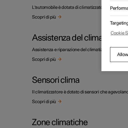
L'automobile è dotata di climatizzatore elettronico.
Perform
Scopri di più
Targetin
Cookie S
Assistenza del climatizzato
Assistenza e riparazione del climatizzatore devon
Allow
Scopri di più
Sensori clima
Il climatizzatore è dotato di sensori che agevolan
Scopri di più
Zone climatiche