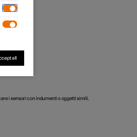
acolo.
cept all
are i sensori con indumenti o oggetti simili.