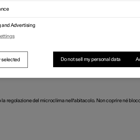
 Il climatizzatore raffredda o riscalda e deumidifica l'aria nell'abit
ance
g and Advertising
ettings
re
o essere effettuate esclusivamente da un riparatore autorizzato.
Do not sell my personal data
Ac
 selected
o la regolazione del microclima nell'abitacolo. Non coprire né blocc