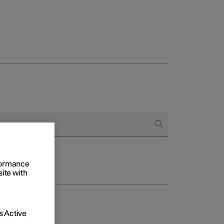
to e aziende
quistare
di finanziamento
rformance
site with
 Active