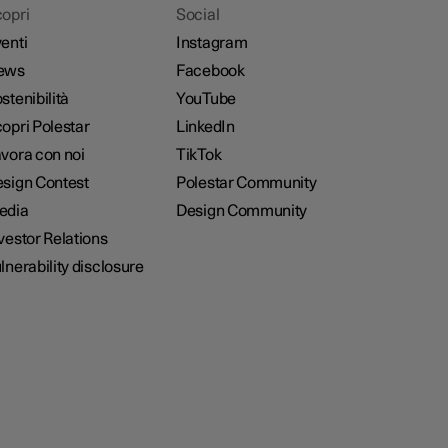
opri
Social
enti
Instagram
ews
Facebook
stenibilità
YouTube
opri Polestar
LinkedIn
vora con noi
TikTok
sign Contest
Polestar Community
edia
Design Community
vestor Relations
lnerability disclosure