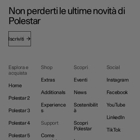
Non perderti le ultime novità di
Polestar
Iscriviti
Esplora e
Shop
Scopri
Social
acquista
Extras
Eventi
Instagram
Home
Additionals
News
Facebook
Polestar 2
Experience
Sostenibilit
YouTube
Polestar 3
s
à
LinkedIn
Polestar 4
Support
Scopri
Polestar
TikTok
Polestar 5
Come