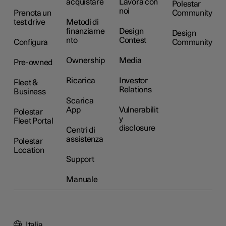
acquistare
Lavora con
Polestar
noi
Prenota un
Community
test drive
Metodi di
finanziame
Design
Design
nto
Contest
Configura
Community
Ownership
Media
Pre-owned
Ricarica
Investor
Fleet &
Relations
Business
Scarica
App
Vulnerabilit
Polestar
y
Fleet Portal
disclosure
Centri di
assistenza
Polestar
Location
Support
Manuale
Italia