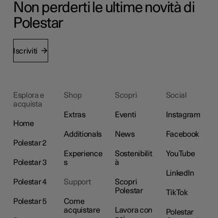
Non perderti le ultime novità di
Polestar
Iscriviti
Esplora e
Shop
Scopri
Social
acquista
Extras
Eventi
Instagram
Home
Additionals
News
Facebook
Polestar 2
Experience
Sostenibilit
YouTube
Polestar 3
s
à
LinkedIn
Polestar 4
Support
Scopri
Polestar
TikTok
Polestar 5
Come
acquistare
Lavora con
Polestar