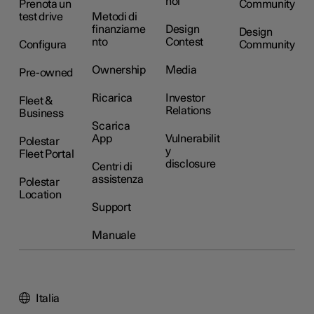
noi
Prenota un
Community
test drive
Metodi di
finanziame
Design
Design
nto
Contest
Configura
Community
Ownership
Media
Pre-owned
Ricarica
Investor
Fleet &
Relations
Business
Scarica
App
Vulnerabilit
Polestar
y
Fleet Portal
disclosure
Centri di
assistenza
Polestar
Location
Support
Manuale
Italia