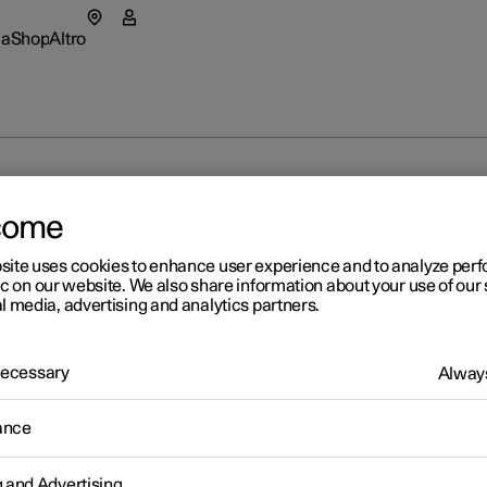
ca
Shop
Altro
tar 5
enu ricarica
Sottomenu negozio
Sottomenu altro
ffic Alert
come
a
rmazioni su Polestar
Parco au
site uses cookies to enhance user experience and to analyze pe
ic on our website. We also share information about your use of our 
l media, advertising and analytics partners.
ure disponibili
ure disponibili
tional
enibilità
Come ac
apre in una nuova finestra)
ure disponibili
igura
igura
eriences
ws
Opzioni 
 Necessary
Always
igura
owned Polestar 3
owned Polestar 4
sletter
ance
owned Polestar 2
atico in retromarcia
g and Advertising