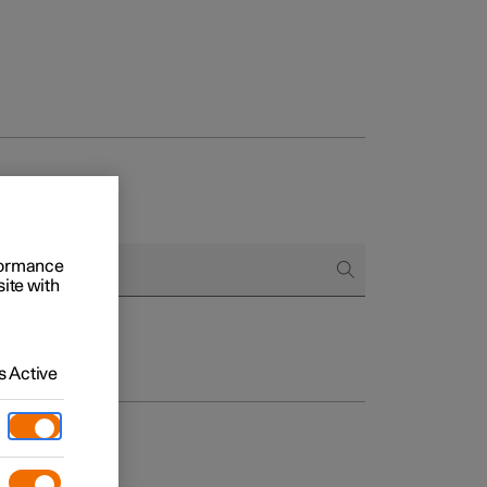
to e aziende
rformance
site with
quistare
di finanziamento
 Active