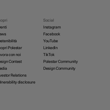
opri
Social
enti
Instagram
ews
Facebook
stenibilità
YouTube
opri Polestar
LinkedIn
vora con noi
TikTok
sign Contest
Polestar Community
edia
Design Community
vestor Relations
lnerability disclosure