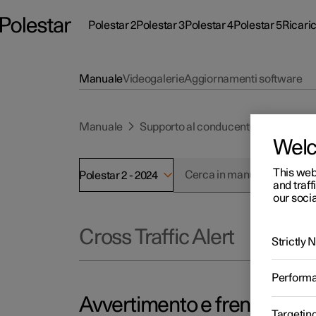
Polestar 2
Polestar 3
Polestar 4
Polestar 5
Ricari
Sottomenu Polestar 2
Sottomenu Polestar 3
Sottomenu Polestar 4
Sottomenu Poles
Sottom
Manuale
Videogalerie
Aggiornamenti software
Manuale
Supporto al conducente
Cross Tra
Wel
Offerte
Polestar Location
Extr
Info
This web
Polestar 2 - 2024
and traff
our socia
Scopri Polestar 3
Scopri Polestar 4
Vetture disponibili
Centri di assistenza
Vett
Vett
Addi
Sost
(Si 
Scopri Polestar 2
Test drive
Test drive
Scopri la ricarica
Configura
Ownership
Vett
Conf
Conf
Exp
Ne
Cross Traffic Alert
Strictly
Test drive
Scoprila di persona
Scoprila di persona
Scopri Polestar 5
Ricarica pubblica
Pre-owned
Ricarica pubblica
Conf
Pre-
Pre-
New
Perform
Offerte
Offerte
Offerte
Configura
Ricarica domestica
Test drive
Polestar support
Pre-
Avvertimento e freno autom
Targetin