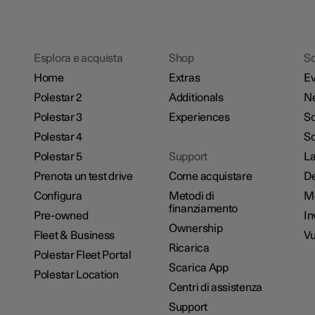
Esplora e acquista
Shop
Sc
Home
Extras
Ev
Polestar 2
Additionals
N
Polestar 3
Experiences
So
Polestar 4
Sc
Polestar 5
Support
La
Prenota un test drive
Come acquistare
De
Configura
Metodi di
M
finanziamento
Pre-owned
In
Ownership
Fleet & Business
Vu
Ricarica
Polestar Fleet Portal
Scarica App
Polestar Location
Centri di assistenza
Support