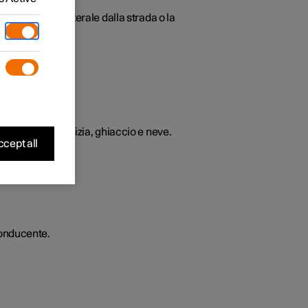
 demarcazione laterale dalla strada o la
muovendo sporcizia, ghiaccio e neve.
cept all
conducente.