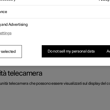
to al conducente ed ha tra l'altro il compito di rilevare le linee di
ance
g and Advertising
ettings
r l'unità telecamera
te, occorre pulirla regolarmente con acqua e shampoo per auto, ri
Do not sell my personal data
Ac
 selected
ità telecamera
unità telecamera che possono essere visualizzati sul display del 