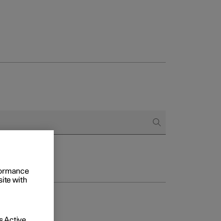
to e aziende
quistare
di finanziamento
rformance
site with
 Active