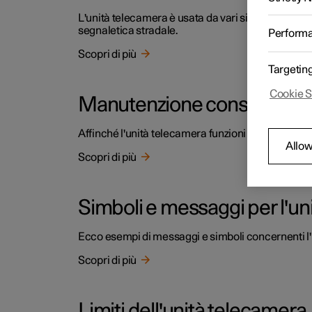
L'unità telecamera è usata da vari sistemi di suppor
segnaletica stradale.
Perform
Scopri di più
Targetin
Cookie S
Manutenzione consigliata pe
Affinché l'unità telecamera funzioni correttamen
Allow
Scopri di più
Simboli e messaggi per l'un
Ecco esempi di messaggi e simboli concernenti l'
Scopri di più
Limiti dell'unità telecamera