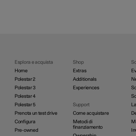
Esplora e acquista
Shop
Sc
Home
Extras
Ev
Polestar 2
Additionals
N
Polestar 3
Experiences
So
Polestar 4
Sc
Polestar 5
Support
La
Prenota un test drive
Come acquistare
De
Configura
Metodi di
M
finanziamento
Pre-owned
In
Ownership