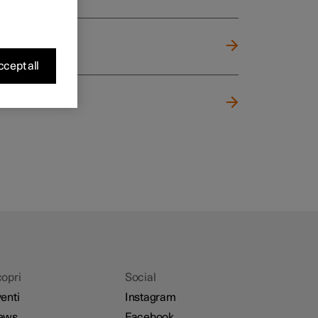
cept all
opri
Social
enti
Instagram
ews
Facebook