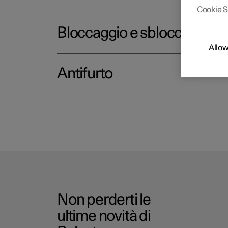
Cookie S
Bloccaggio e sbloccaggio
Allow
Antifurto
Non perderti le
ultime novità di