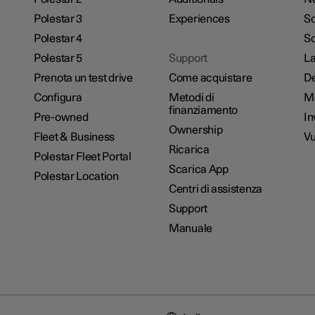
Polestar 3
Experiences
So
Polestar 4
Sc
Polestar 5
Support
La
Prenota un test drive
Come acquistare
De
Configura
Metodi di
M
finanziamento
Pre-owned
In
Ownership
Fleet & Business
Vu
Ricarica
Polestar Fleet Portal
Scarica App
Polestar Location
Centri di assistenza
Support
Manuale