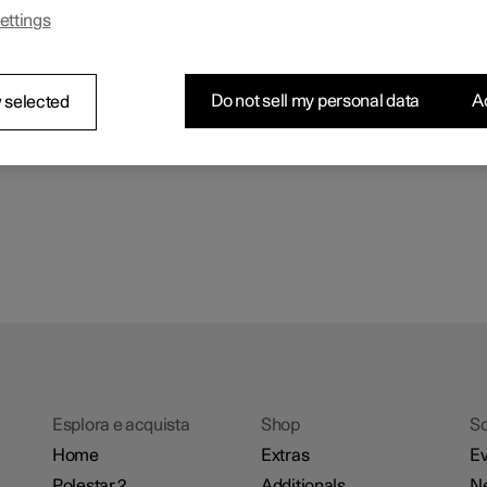
ettings
Do not sell my personal data
Ac
 selected
Esplora e acquista
Shop
Sc
Home
Extras
Ev
Polestar 2
Additionals
N