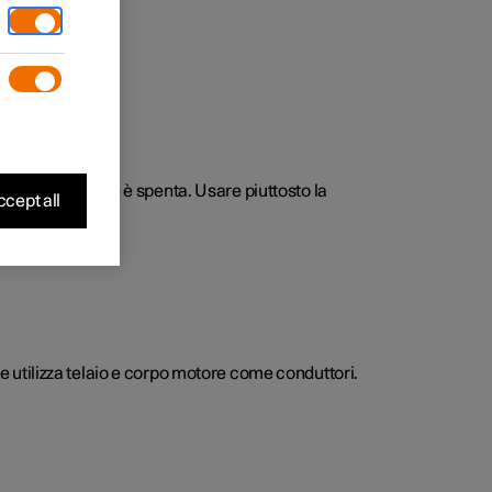
ando l'automobile è spenta. Usare piuttosto la
cept all
 e utilizza telaio e corpo motore come conduttori.