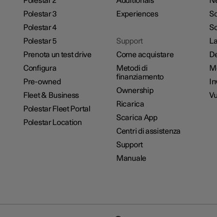
Polestar 2
Additionals
N
Polestar 3
Experiences
So
Polestar 4
Sc
Polestar 5
Support
La
Prenota un test drive
Come acquistare
De
Configura
Metodi di
M
finanziamento
Pre-owned
In
Ownership
Fleet & Business
Vu
Ricarica
Polestar Fleet Portal
Scarica App
Polestar Location
Centri di assistenza
Support
Manuale