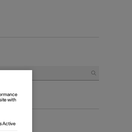
to e aziende
quistare
rformance
di finanziamento
site with
 Active