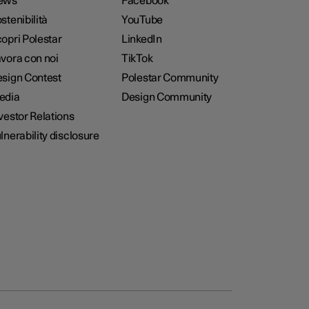
ews
Facebook
stenibilità
YouTube
opri Polestar
LinkedIn
vora con noi
TikTok
sign Contest
Polestar Community
edia
Design Community
vestor Relations
lnerability disclosure