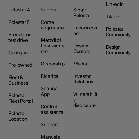
LinkedIn
Polestar 4
Support
Scopri
Polestar
TikTok
Polestar 5
Come
acquistare
Lavora con
Polestar
noi
Prenota un
Community
test drive
Metodi di
finanziame
Design
Design
nto
Contest
Configura
Community
Ownership
Media
Pre-owned
Ricarica
Investor
Fleet &
Relations
Business
Scarica
App
Vulnerabilit
Polestar
y
Fleet Portal
disclosure
Centri di
assistenza
Polestar
Location
Support
Manuale