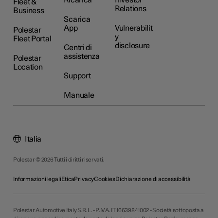
Ricarica
Investor
Fleet &
Relations
Business
Scarica
App
Vulnerabilit
Polestar
y
Fleet Portal
disclosure
Centri di
assistenza
Polestar
Location
Support
Manuale
Italia
Polestar © 2026 Tutti i diritti riservati.
Informazioni legali
Etica
Privacy
Cookies
Dichiarazione di accessibilità
Polestar Automotive Italy S.R.L. - P.IVA. IT 16639841002 - Società sottoposta a