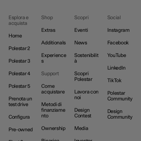
Esplora e
Shop
Scopri
Social
acquista
Extras
Eventi
Instagram
Home
Additionals
News
Facebook
Polestar 2
Experience
Sostenibilit
YouTube
Polestar 3
s
à
LinkedIn
Polestar 4
Support
Scopri
Polestar
TikTok
Polestar 5
Come
acquistare
Lavora con
Polestar
noi
Prenota un
Community
test drive
Metodi di
finanziame
Design
Design
nto
Contest
Configura
Community
Ownership
Media
Pre-owned