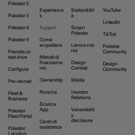
Polestar 2
Experience
Sostenibilit
YouTube
Polestar 3
s
à
LinkedIn
Polestar 4
Support
Scopri
Polestar
TikTok
Polestar 5
Come
acquistare
Lavora con
Polestar
noi
Prenota un
Community
test drive
Metodi di
finanziame
Design
Design
nto
Contest
Configura
Community
Ownership
Media
Pre-owned
Ricarica
Investor
Fleet &
Relations
Business
Scarica
App
Vulnerabilit
Polestar
y
Fleet Portal
disclosure
Centri di
assistenza
Polestar
Location