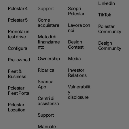
LinkedIn
Polestar 4
Support
Scopri
Polestar
TikTok
Polestar 5
Come
acquistare
Lavora con
Polestar
noi
Prenota un
Community
test drive
Metodi di
finanziame
Design
Design
nto
Contest
Configura
Community
Ownership
Media
Pre-owned
Ricarica
Investor
Fleet &
Relations
Business
Scarica
App
Vulnerabilit
Polestar
y
Fleet Portal
disclosure
Centri di
assistenza
Polestar
Location
Support
Manuale