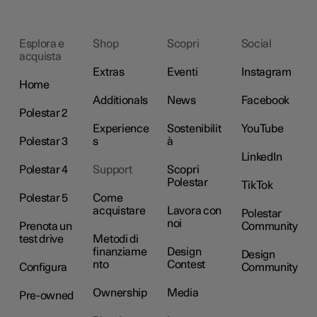
Esplora e
Shop
Scopri
Social
acquista
Extras
Eventi
Instagram
Home
Additionals
News
Facebook
Polestar 2
Experience
Sostenibilit
YouTube
Polestar 3
s
à
LinkedIn
Polestar 4
Support
Scopri
Polestar
TikTok
Polestar 5
Come
acquistare
Lavora con
Polestar
noi
Prenota un
Community
test drive
Metodi di
finanziame
Design
Design
nto
Contest
Configura
Community
Ownership
Media
Pre-owned