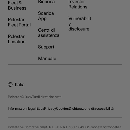
Ricarica
Investor
Fleet &
Relations
Business
Scarica
App
Vulnerabilit
Polestar
y
Fleet Portal
disclosure
Centri di
assistenza
Polestar
Location
Support
Manuale
Italia
Polestar © 2026 Tutti i diritti riservati.
Informazioni legali
Etica
Privacy
Cookies
Dichiarazione di accessibilità
Polestar Automotive Italy S.R.L. - P.IVA. IT 16639841002 - Società sottoposta a