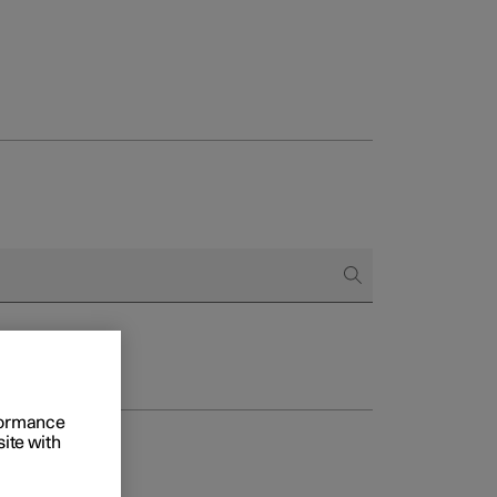
to e aziende
quistare
di finanziamento
rformance
site with