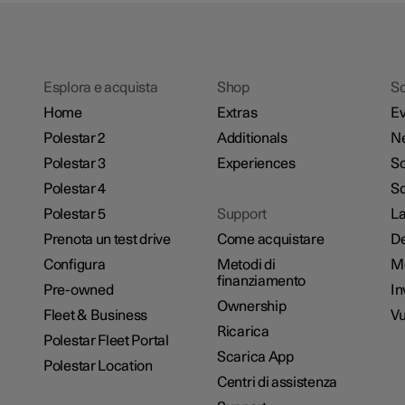
Esplora e acquista
Shop
Sc
Home
Extras
Ev
Polestar 2
Additionals
N
Polestar 3
Experiences
So
Polestar 4
Sc
Polestar 5
Support
La
Prenota un test drive
Come acquistare
De
Configura
Metodi di
M
finanziamento
Pre-owned
In
Ownership
Fleet & Business
Vu
Ricarica
Polestar Fleet Portal
Scarica App
Polestar Location
Centri di assistenza