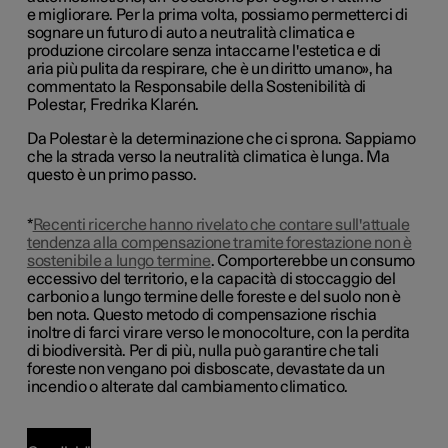
e migliorare. Per la prima volta, possiamo permetterci di
sognare un futuro di auto a neutralità climatica e
produzione circolare senza intaccarne l'estetica e di
aria più pulita da respirare, che è un diritto umano», ha
commentato la Responsabile della Sostenibilità di
Polestar, Fredrika Klarén.
Da Polestar è la determinazione che ci sprona. Sappiamo
che la strada verso la neutralità climatica è lunga. Ma
questo è un primo passo.
*
Recenti ricerche hanno rivelato che contare sull'attuale
tendenza alla compensazione tramite forestazione non è
sostenibile a lungo termine
. Comporterebbe un consumo
eccessivo del territorio, e la capacità di stoccaggio del
carbonio a lungo termine delle foreste e del suolo non è
ben nota. Questo metodo di compensazione rischia
inoltre di farci virare verso le monocolture, con la perdita
di biodiversità. Per di più, nulla può garantire che tali
foreste non vengano poi disboscate, devastate da un
incendio o alterate dal cambiamento climatico.