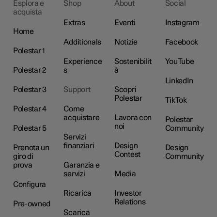
Esplora e
Shop
About
Social
acquista
Extras
Eventi
Instagram
Home
Additionals
Notizie
Facebook
Polestar 1
Experience
Sostenibilit
YouTube
Polestar 2
s
à
LinkedIn
Polestar 3
Support
Scopri
Polestar
TikTok
Polestar 4
Come
acquistare
Lavora con
Polestar
noi
Polestar 5
Community
Servizi
finanziari
Design
Prenota un
Design
Contest
giro di
Community
prova
Garanzia e
servizi
Media
Configura
Ricarica
Investor
Relations
Pre-owned
Scarica