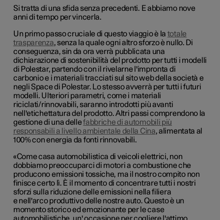
Si tratta di una sfida senza precedenti. E abbiamo nove
anni di tempo per vincerla.
Un primo passo cruciale di questo viaggio è la
totale
trasparenza
, senza la quale ogni altro sforzo è nullo. Di
conseguenza, sin da ora verrà pubblicata una
dichiarazione di sostenibilità del prodotto per tutti i modelli
di Polestar, partendo con il rivelarne l'impronta di
carbonio e i materiali tracciati sul sito web della società e
negli Space di Polestar. Lo stesso avverrà per tutti i futuri
modelli. Ulteriori parametri, come i materiali
riciclati/rinnovabili, saranno introdotti più avanti
nell'etichettatura del prodotto. Altri passi comprendono la
gestione
di una delle
fabbriche di automobili più
responsabili a livello ambientale della Cina
,
alimentata al
100% con energia da fonti rinnovabili.
«Come casa automobilistica di veicoli elettrici, non
dobbiamo preoccuparci di motori a combustione che
producono emissioni tossiche, ma il nostro compito non
finisce certo lì. È il momento di concentrare tutti i nostri
sforzi sulla riduzione delle emissioni nella filiera
e nell'arco produttivo delle nostre auto. Questo è un
momento storico ed emozionante per le case
automobilistiche, un' occasione per cogliere l'attimo