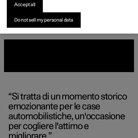
Accept all
Vetture disponibili
Vetture disponibili
Vetture disponibili
Configura
Pre-owned Polestar 3
Come acquistare
News
Configura
Configura
Configura
Test drive
Pre-owned Polestar 4
Opzioni di finanziamento
Newsletter
Do not sell my personal data
Si tratta di un momento storico
emozionante per le case
automobilistiche, un'occasione
per cogliere l'attimo e
migliorare.