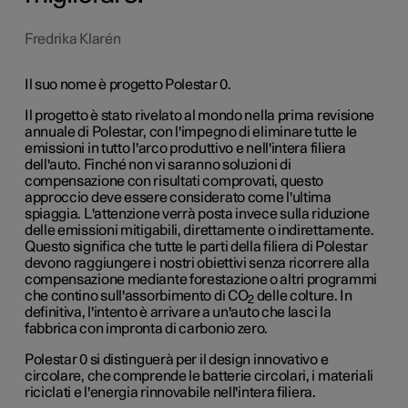
Fredrika Klarén
Il suo nome è progetto Polestar 0.
Il progetto è stato rivelato al mondo nella prima revisione
annuale di Polestar, con l'impegno di eliminare tutte le
emissioni in tutto l'arco produttivo e nell'intera filiera
dell'auto. Finché non vi saranno soluzioni di
compensazione con risultati comprovati, questo
approccio deve essere considerato come l'ultima
spiaggia. L'attenzione verrà posta invece sulla riduzione
delle emissioni mitigabili, direttamente o indirettamente.
Questo significa che tutte le parti della filiera di Polestar
devono raggiungere i nostri obiettivi senza ricorrere alla
compensazione mediante forestazione o altri programmi
che contino sull'assorbimento di CO
delle colture.
In
2
definitiva, l'intento è arrivare a un'auto che lasci la
fabbrica con impronta di carbonio zero.
Polestar 0 si distinguerà per il design innovativo e
circolare, che comprende le batterie circolari, i materiali
riciclati e l'energia rinnovabile nell'intera filiera.