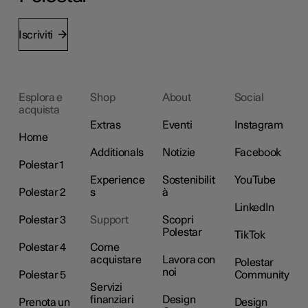
Iscriviti
Esplora e
Shop
About
Social
acquista
Extras
Eventi
Instagram
Home
Additionals
Notizie
Facebook
Polestar 1
Experience
Sostenibilit
YouTube
Polestar 2
s
à
LinkedIn
Polestar 3
Support
Scopri
Polestar
TikTok
Polestar 4
Come
acquistare
Lavora con
Polestar
noi
Polestar 5
Community
Servizi
finanziari
Design
Prenota un
Design