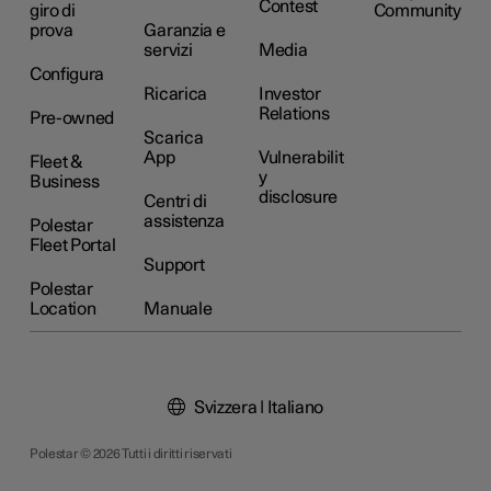
Contest
giro di
Community
prova
Garanzia e
servizi
Media
Configura
Ricarica
Investor
Relations
Pre-owned
Scarica
App
Vulnerabilit
Fleet &
y
Business
disclosure
Centri di
assistenza
Polestar
Fleet Portal
Support
Polestar
Location
Manuale
Svizzera | Italiano
Polestar © 2026 Tutti i diritti riservati