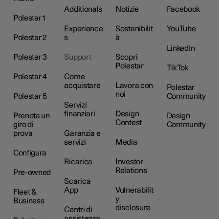
Additionals
Notizie
Facebook
Polestar 1
Experience
Sostenibilit
YouTube
Polestar 2
s
à
LinkedIn
Polestar 3
Support
Scopri
Polestar
TikTok
Polestar 4
Come
acquistare
Lavora con
Polestar
noi
Polestar 5
Community
Servizi
finanziari
Design
Prenota un
Design
Contest
giro di
Community
prova
Garanzia e
servizi
Media
Configura
Ricarica
Investor
Relations
Pre-owned
Scarica
App
Vulnerabilit
Fleet &
y
Business
disclosure
Centri di
assistenza