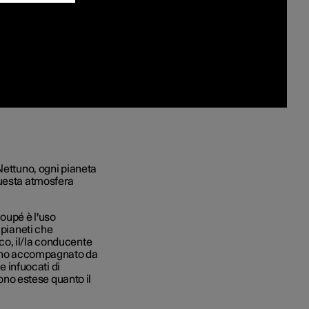
Nettuno, ogni pianeta
questa atmosfera
oupé è l'uso
 pianeti che
o, il/la conducente
scuno accompagnato da
e infuocati di
sono estese quanto il