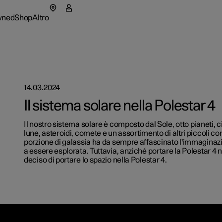
wned
Shop
Altro
tar 5
menu pre-owned
Sottomenu negozio
Sottomenu altro
14.03.2024
a
Parco au
Il sistema solare nella Polestar 4
tional
rmazioni su Polestar
Come ac
Il nostro sistema solare è composto dal Sole, otto pianeti, c
apre in una nuova finestra)
lune, asteroidi, comete e un assortimento di altri piccoli co
ure disponibili
eriences
enibilità
Opzioni 
porzione di galassia ha da sempre affascinato l'immagina
a essere esplorata. Tuttavia, anziché portare la Polestar 4 
deciso di portare lo spazio nella Polestar 4.
ure disponibili
ure disponibili
igura
ws
igura
igura
sletter