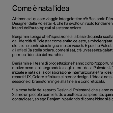
Come è nata l'idea
Al timone di questo viaggio intergalattico c'è Benjamin Péro
Designer della Polestar 4, che ha svolto un ruolo fondament
interni dell'auto ispirati al sistema solare.
Benjamin spiega che l'ispirazione alla base di questa scelt
dall'identità di Polestar come entità celeste, simboleggiat
stella che contraddistingue i nostri veicoli. E poiché Polest
gli effetti
(la stella polare, come si sa), c'è un'essenza galat
permea l'identità del marchio.
Benjamin e il team di progettazione hanno colto l'opportuni
motivo cosmico integrandolo negli interni della Polestar 4. T
iniziale è nata dalla collaborazione interfunzionale tra i desi
reparti: UX, Colore e finiture e Interior design. L'idea è nat
sessione di brainstorming e alla fine si è concretizzata.
"La cosa bella del reparto Design di Polestar è che siamo 
Siamo un piccolo team e tutto è piuttosto trasparente, quin
contagiose", spiega Benjamin parlando di come l'idea si è 