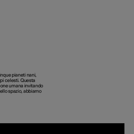
to e aziende
quistare
inque pianeti nani,
rpi celesti. Questa
di finanziamento
zione umana invitando
nello spazio, abbiamo