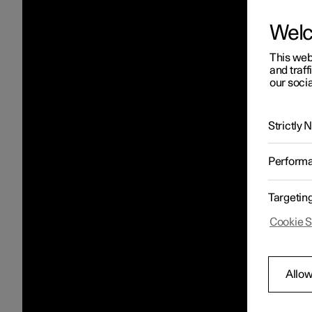
Wel
This web
and traff
our socia
Strictly
Perform
Targetin
Cookie S
Allow