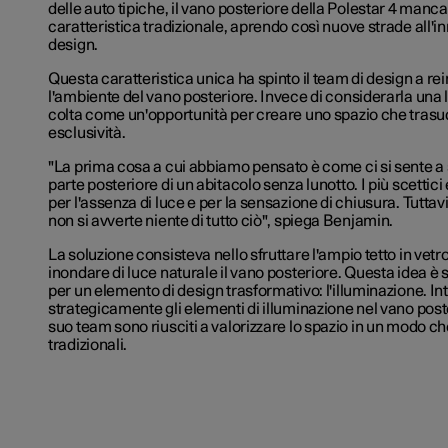
delle auto tipiche, il vano posteriore della Polestar 4 manc
caratteristica tradizionale, aprendo così nuove strade all'i
design.
Questa caratteristica unica ha spinto il team di design a 
l'ambiente del vano posteriore. Invece di considerarla una 
colta come un'opportunità per creare uno spazio che tras
esclusività.
"La prima cosa a cui abbiamo pensato è come ci si sente a s
parte posteriore di un abitacolo senza lunotto. I più scettic
per l'assenza di luce e per la sensazione di chiusura. Tuttavi
non si avverte niente di tutto ciò", spiega Benjamin.
La soluzione consisteva nello sfruttare l'ampio tetto in vetro
inondare di luce naturale il vano posteriore. Questa idea è
per un elemento di design trasformativo: l'illuminazione. I
strategicamente gli elementi di illuminazione nel vano post
suo team sono riusciti a valorizzare lo spazio in un modo che
tradizionali.