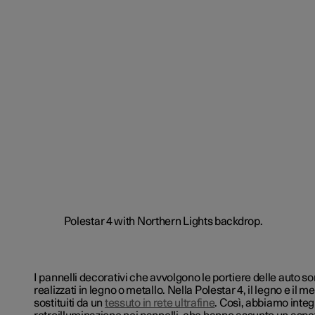
I pannelli decorativi che avvolgono le portiere delle auto 
realizzati in legno o metallo. Nella Polestar 4, il legno e il me
sostituiti da un
tessuto in rete ultrafine
. Così, abbiamo integ