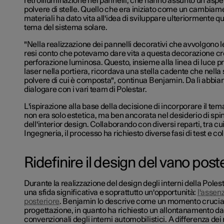
retroilluminazione nei pannelli, che hanno assunto un aspet
polvere di stelle. Quello che era iniziato come un cambiame
materiali ha dato vita all'idea di sviluppare ulteriormente q
tema del sistema solare.
"Nella realizzazione dei pannelli decorativi che avvolgono l
resi conto che potevamo dare vita a questa decorazione c
perforazione luminosa. Questo, insieme alla linea di luce pr
laser nella portiera, ricordava una stella cadente che nella 
polvere di cui è composta", continua Benjamin. Da lì abbiam
dialogare con i vari team di Polestar.
L'ispirazione alla base della decisione di incorporare il te
non era solo estetica, ma ben ancorata nel desiderio di sping
dell'interior design. Collaborando con diversi reparti, tra c
Ingegneria, il processo ha richiesto diverse fasi di test e co
Ridefinire il design del vano post
Durante la realizzazione del design degli interni della Polest
una sfida significativa e soprattutto un'opportunità:
l'assenz
posteriore
. Benjamin lo descrive come un momento crucial
progettazione, in quanto ha richiesto un allontanamento dag
convenzionali degli interni automobilistici. A differenza dei