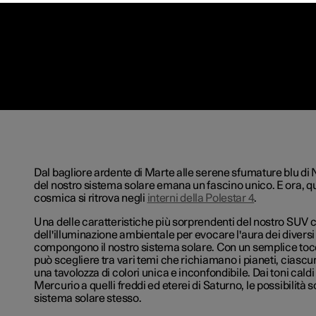
Dal bagliore ardente di Marte alle serene sfumature blu di 
del nostro sistema solare emana un fascino unico. E ora, 
cosmica si ritrova negli
interni della Polestar 4
.
Una delle caratteristiche più sorprendenti del nostro SUV c
dell'illuminazione ambientale per evocare l'aura dei diversi
compongono il nostro sistema solare. Con un semplice tocc
può scegliere tra vari temi che richiamano i pianeti, cia
una tavolozza di colori unica e inconfondibile. Dai toni caldi 
Mercurio a quelli freddi ed eterei di Saturno, le possibilità 
sistema solare stesso.