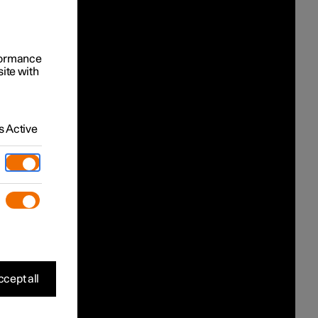
rformance
site with
 Active
cept all