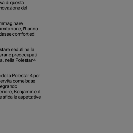
ava di questa
nnovazione del
reimmaginare
limitazione, l'hanno
udasse comfort ed
tare seduti nella
i erano preoccupati
a, nella Polestar 4
 della Polestar 4 per
 servita come base
ntegrando
eriore, Benjamin e il
 sfida le aspettative