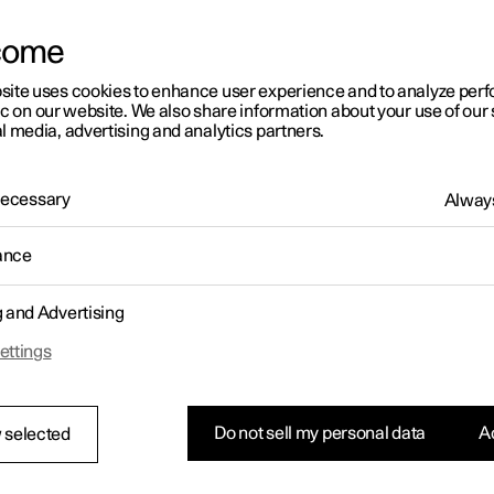
come
site uses cookies to enhance user experience and to analyze pe
ic on our website. We also share information about your use of our 
l media, advertising and analytics partners.
 Necessary
Always
ance
g and Advertising
ettings
Do not sell my personal data
Ac
 selected