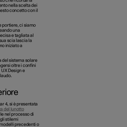
to che ricorda la
nto nella scelta dei
uesto concetto con il
e portiere, ci siamo
reando una
ecisa e tagliata al
sua scia lascia la
o iniziato a
ma del sistema solare
ersi oltre i confini
ui UX Design e
llaudo.
eriore
ar 4, si è presentata
a del lunotto
e nel processo di
li stilemi
 modelli precedenti o