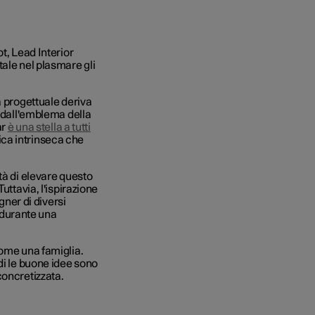
t, Lead Interior
ale nel plasmare gli
a progettuale deriva
a dall'emblema della
ar
è una stella a tutti
tica intrinseca che
tà di elevare questo
uttavia, l'ispirazione
gner di diversi
a durante una
come una famiglia.
di le buone idee sono
concretizzata.