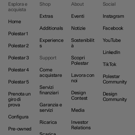
Esplora e
Shop
About
Social
acquista
Extras
Eventi
Instagram
Home
Additionals
Notizie
Facebook
Polestar 1
Experience
Sostenibilit
YouTube
Polestar 2
s
à
LinkedIn
Polestar 3
Support
Scopri
Polestar
TikTok
Polestar 4
Come
acquistare
Lavora con
Polestar
noi
Polestar 5
Community
Servizi
finanziari
Design
Prenota un
Design
Contest
giro di
Community
prova
Garanzia e
servizi
Media
Configura
Ricarica
Investor
Relations
Pre-owned
Scarica