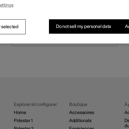
ettings
Échangez avec les membres de la
communauté ou directement avec
Polestar, et restez informé(e) des dernières
actualités.
Do not sell my personal data
Ac
 selected
Participer à la conversation
Explorer et configurer
Boutique
À 
Home
Accessoires
Ac
Polestar 1
Additionals
D
du
Polestar 2
Expériences