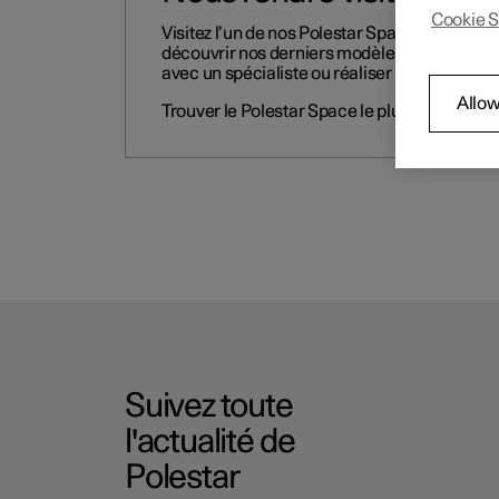
Cookie S
Visitez l’un de nos Polestar Spaces pour
découvrir nos derniers modèles, échanger
avec un spécialiste ou réaliser un essai.
Allow
Trouver le Polestar Space le plus proche
Suivez toute
l'actualité de
Polestar