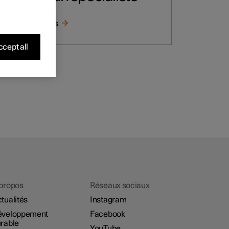
Contactez-nous
cept all
propos
Réseaux sociaux
tualités
Instagram
éveloppement
Facebook
rable
YouTube