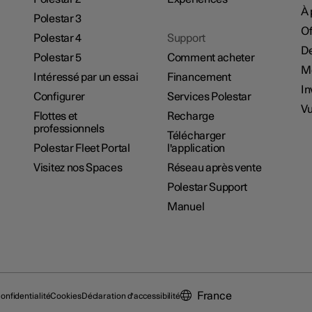
À 
Polestar 3
Of
Polestar 4
Support
De
Polestar 5
Comment acheter
M
Intéressé par un essai
Financement
In
Configurer
Services Polestar
Vu
Flottes et
Recharge
professionnels
Télécharger
Polestar Fleet Portal
l'application
Visitez nos Spaces
Réseau après vente
Polestar Support
Manuel
France
onfidentialité
Cookies
Déclaration d'accessibilité