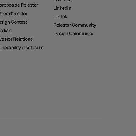
propos de Polestar
LinkedIn
fres d'emploi
TikTok
sign Contest
Polestar Community
édias
Design Community
vestor Relations
lnerability disclosure