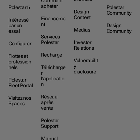
Comment
acheter
Polestar 5
Polestar
Design
Community
Contest
Financeme
Intéressé
nt
par un
Design
Médias
essai
Community
Services
Polestar
Investor
Configurer
Relations
Recharge
Flottes et
Vulnerabilit
profession
y
nels
Télécharge
disclosure
r
l'applicatio
Polestar
n
Fleet Portal
Réseau
Visitez nos
après
Spaces
vente
Polestar
Support
Manuel