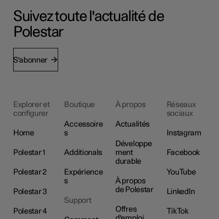
Suivez toute l'actualité de
Polestar
S'abonner
Explorer et
Boutique
À propos
Réseaux
configurer
sociaux
Accessoire
Actualités
Home
s
Instagram
Développe
Polestar 1
Additionals
ment
Facebook
durable
Polestar 2
Expérience
YouTube
s
À propos
de Polestar
Polestar 3
LinkedIn
Support
Offres
Polestar 4
TikTok
d'emploi