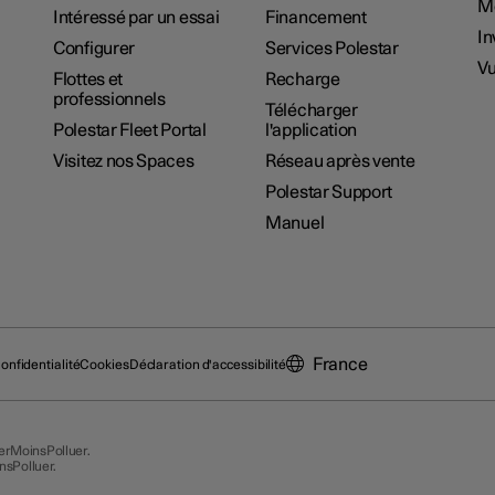
M
Intéressé par un essai
Financement
In
Configurer
Services Polestar
Vu
Flottes et
Recharge
professionnels
Télécharger
Polestar Fleet Portal
l'application
Visitez nos Spaces
Réseau après vente
Polestar Support
Manuel
France
onfidentialité
Cookies
Déclaration d'accessibilité
cerMoinsPolluer.
nsPolluer.