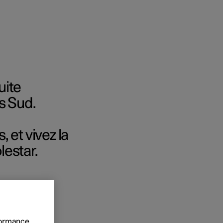
uite
s Sud.
t entreprises
 et vivez la
 acheter
estar.
ment
rformance