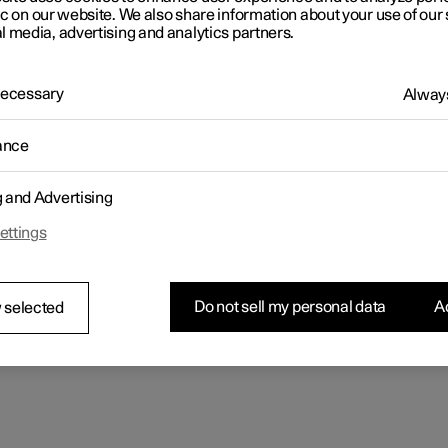
s-
ic on our website. We also share information about your use of our 
l media, advertising and analytics partners.
 Necessary
Always
ance
g and Advertising
ettings
Do not sell my personal data
Ac
 selected