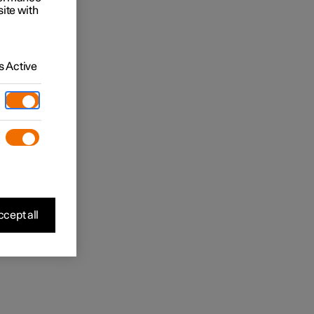
site with
 Active
cept all