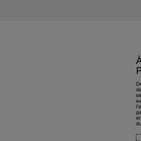
À
P
Dé
de
se
ex
l’
ga
et
du