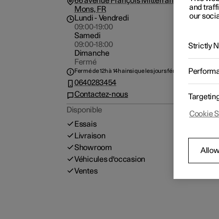
66 avenue François Mitterrand, 91200, Athi
and traff
Mons, FR
our socia
Lundi
- Vendredi
09:00-19:00
Samedi
09:00-18:00
Strictly
Dimanche
Fermé
Perform
Fermé de 12h à 14h ainsi que les jours fériés.
0640283454
Contactez-nous
Targetin
Disponible
Cookie S
Essais
Livraison
Showroom
Allow
Véhicules d'occasion
Ventes