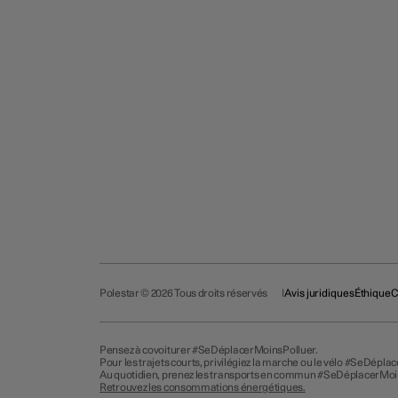
Polestar © 2026 Tous droits réservés
Avis juridiques
Éthique
C
Pensez à covoiturer #SeDéplacerMoinsPolluer.
Pour les trajets courts, privilégiez la marche ou le vélo #SeDépla
Au quotidien, prenez les transports en commun #SeDéplacerMoi
Retrouvez les consommations énergétiques.