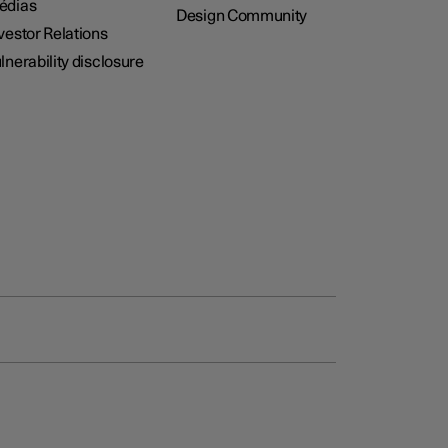
édias
Design Community
vestor Relations
lnerability disclosure