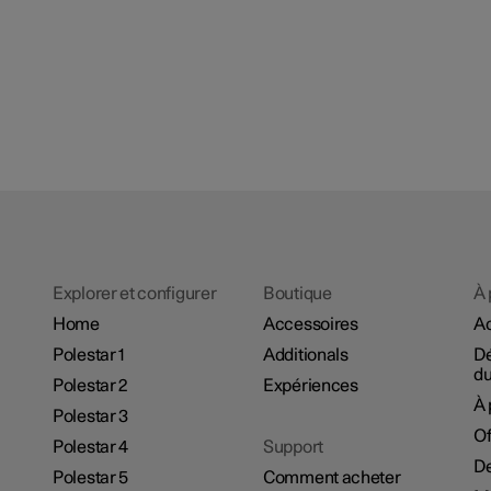
Explorer et configurer
Boutique
À 
Home
Accessoires
Ac
Polestar 1
Additionals
D
du
Polestar 2
Expériences
À 
Polestar 3
Of
Polestar 4
Support
De
Polestar 5
Comment acheter