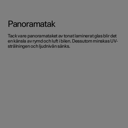
Panoramatak
Tack vare panoramataket av tonat laminerat glas blir det
en känsla av rymd och luft i bilen. Dessutom minskas UV-
strålningen och ljudnivån sänks.