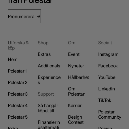
från Polestar
Prenumerera
Utforska &
Shop
Om
Socialt
köp
Extras
Event
Instagram
Hem
Additionals
Nyheter
Facebook
Polestar 1
Experience
Hållbarhet
YouTube
Polestar 2
s
Om
LinkedIn
Polestar 3
Support
Polestar
TikTok
Polestar 4
Så här går
Karriär
köpet till
Polestar
Polestar 5
Design
Community
Finansierin
Contest
gsalternati
Boka
Design