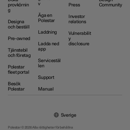
v
provkörnin
Press
Community
g
Äga en
Investor
Polestar
Designa
relations
och beställ
Laddning
Vulnerabilit
Pre-owned
y
Ladda ned
disclosure
app
Tjänstebil
och företag
Servicestäl
len
Polestar
fleet portal
Support
Besök
Polestar
Manual
Sverige
Polestar © 2026 Alla rättigheter förbehållna