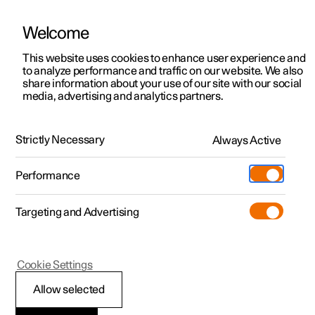
Welcome
Polestar 2
Erbjudanden privatkund
This website uses cookies to enhance user experience and
Polestar 2 BST edition 270
to analyze performance and traffic on our website. We also
Polestar 3
Erbjudanden företag
share information about your use of our site with our social
Polestar 2 BST edition 270
media, advertising and analytics partners.
Polestar 4
Tillgängliga bilar
Plus-paketet
Polestar 5
Designa och beställ
Strictly Necessary
Always Active
Harman Kardon Premium
Pre-owned
Besök
Pre-owned
Sound. Ett panoramatak i
Performance
Köpa
Provkörning
Serviceställen
fullängd. En energisparande
Mer
Targeting and Advertising
värmepump och WeaveTech-
Extras
Ägande
säten. Premiumkomforten i
Additionals
Laddning
(Öppnas i ett nytt fönster)
Plus-paketet är
Cookie Settings
Upptäck Polestar 2
Upptäck Polestar 3
Upptäck Polestar 4
Experiences
Support
standardutförande i varje
Allow selected
Provkörning
Provkörning
Provkörning
Tjänstebil och företag
Om Polestar
Polestar 2 BST edition 270.