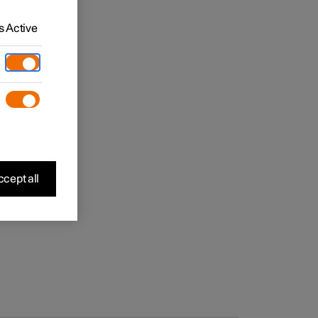
 Active
cept all