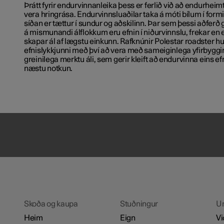
Þrátt fyrir endurvinnanleika þess er ferlið við að endurheimta
vera hringrása. Endurvinnsluaðilar taka á móti bílum í form
síðan er tættur í sundur og aðskilinn. Þar sem þessi aðferð
á mismunandi álflokkum eru efnin í niðurvinnslu, frekar en
skapar ál af lægstu einkunn. Rafknúnir Polestar roadster 
efnislykkjunni með því að vera með sameiginlega yfirbyggi
greinilega merktu áli, sem gerir kleift að endurvinna eins efn
næstu notkun.
Skoða og kaupa
Stuðningur
U
Heim
Eign
Vi