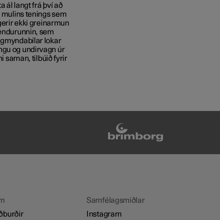
 ál langt frá því að
i mulins tenings sem
 gerir ekki greinarmun
 endurunnin, sem
hugmyndabílar lokar
ngu og undirvagn úr
i saman, tilbúið fyrir
m
Samfélagsmiðlar
ðburðir
Instagram