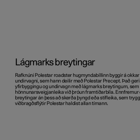
Lágmarks breytingar
Rafknúni Polestar roadster hugmyndabíllinn byggir á okkar
undirvagni, sem hann deilir með Polestar Precept. Það gerir
yfirbyggingu og undirvagn með lágmarks breytingum, sem
hönnunarsveigjanleika við þróun framtíðarbíla. Ennfremur
breytingar án þess að skerða þyngd eða stífleika, sem tryg
viðbragðsflýtir Polestar haldist allan tímann.