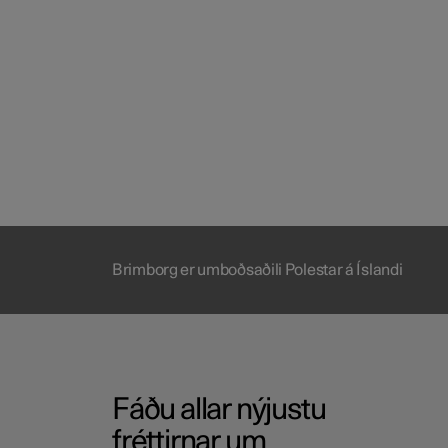
Brimborg er umboðsaðili Polestar á Íslandi
Fáðu allar nýjustu
fréttirnar um