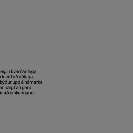
 eigin kvarðanlega
 kleift að aðlaga
 býður upp á hámarks
 er hægt að gera
gir að einkennandi