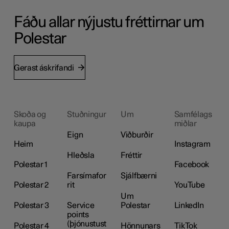
Fáðu allar nýjustu fréttirnar um
Polestar
Gerast áskrifandi
Skoða og
Stuðningur
Um
Samfélags
kaupa
miðlar
Eign
Viðburðir
Heim
Instagram
Hleðsla
Fréttir
Polestar 1
Facebook
Farsímafor
Sjálfbærni
Polestar 2
rit
YouTube
Um
Polestar 3
Service
Polestar
LinkedIn
points
(þjónustust
Polestar 4
Hönnunars
TikTok