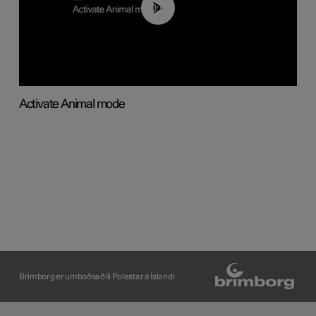
00:56
Activate Animal mode
Brimborg er umboðsaðili Polestar á Íslandi