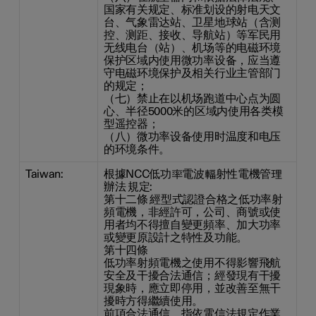
国家有关规定、标准划设的射电天文
台、气象雷达站、卫星地球站（含测
控、测距、接收、导航站）等军民用
无线电台（站）、机场等的电磁环境
保护区域内使用微功率设备，应当遵
守电磁环境保护及相关行业主管部门
的规定；
（七）禁止在以机场跑道中心点为圆
心、半径5000米的区域内使用各类模
型遥控器；
（八）微功率设备使用时温度和电压
的环境条件。
Taiwan:
根據NCC低功率電波輻射性電機管理
辦法 規定:
第十二條 經型式認證合格之低功率射
頻電機，非經許可，公司、商號或使
用者均不得擅自變更頻率、加大功率
或變更原設計之特性及功能。
第十四條
低功率射頻電機之使用不得影響飛航
安全及干擾合法通信；經發現有干擾
現象時，應立即停用，並改善至無干
擾時方得繼續使用。
前項合法通信，指依電信法規定作業