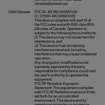
(ahaidai@winner.ua)
USA/Canada
FCC ID : BEJWC510MVV20
IC : 2703H-WC510MVV20
This device complies with part 15 of
the FCC rules and with RSS-Gen,RSS-
216 rules of Canada. Operation is
subject to the following two conditions:
(1) This device may not cause harmful
interference, and
(2) This device must accept any
interference received, including
interference that may cause undesired
operation.
Any changed or modifications not
expressly approved by the party
responsible for compliance could void
the user's authority to operate this
equipment.
FCC RF Radiation Exposure
Statement: This equipment complies
with FCC RF Radiation exposure limits
set forth for an uncontrolled
environment. This device and its
antenna must not be co-located or