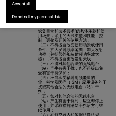
certificate
Accept all
Do not sell my personal data
Country/Area
China:
（一）符合“微功率短距离无线电发射
设备目录和技术要求”的具体条款和使
用场景，采用的天线类型和性能，控
制、调整及开关等使用方法；
（二）不得擅自改变使用场景或使用
条件、扩大发射频率范围、加大发射
功率（包括额外加装射频功率放大
器），不得擅自更改发射天线；
（三）不得对其他合法的无线电台
（站）产生有害干扰，也不得提出免
受有害干扰保护；
（四）应当承受辐射射频能量的工
业、科学及医疗（ISM）应用设备的干
扰或其他合法的无线电台（站）干
扰；
（五）如对其他合法的无线电台
（站）产生有害干扰时，应立即停止
使用，并采取措施消除干扰后方可继
续使用；
（六）在航空器内和依据法律法规、