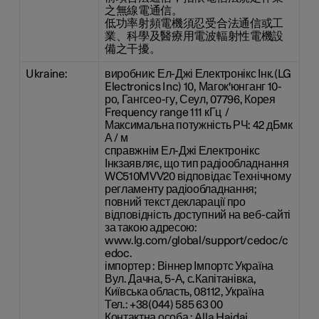
之無線電通信。
低功率射頻電機須忍受合法通信或工
業、科學及醫療用電波輻射性電機設
備之干擾。
Ukraine:
виробник: Ел-Джі Електронікс Інк.(LG
Electronics Inc) 10, Магок'юнганг 10-
ро, Гангсео-гу, Сеул, 07796, Корея
Frequency range 111 кГц /
Максимальна потужність РЧ: 42 дБмк
А / м
справжнім Ел-Джі Електронікс
Інкзаявляє, що тип радіообладнання
WC510MVV20 відповідає Технічному
регламенту радіообладнання;
повний текст декларації про
відповідність доступний на веб-сайті
за такою адресою:
www.lg.com/global/support/cedoc/c
edoc.
імпортер : Віннер Імпортс Україна
Вул. Дачна, 5-А, с.Капітанівка,
Київська область, 08112, Україна
Тел.: +38(044) 585 63 00
Контактна особа : Alla Haidai