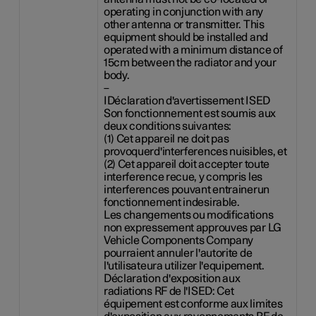
operating in conjunction with any
other antenna or transmitter. This
equipment should be installed and
operated with a minimum distance of
15cm between the radiator and your
body.
–
IDéclaration d'avertissement ISED
Son fonctionnement est soumis aux
deux conditions suivantes:
(1) Cet appareil ne doit pas
provoquerd'interferences nuisibles, et
(2) Cet appareil doit accepter toute
interference recue, y compris les
interferences pouvant entrainerun
fonctionnement indesirable.
Les changements ou modifications
non expressement approuves par LG
Vehicle Components Company
pourraient annuler l'autorite de
l'utilisateura utilizer l'equipement.
Déclaration d'exposition aux
radiations RF de l'ISED: Cet
équipement est conforme aux limites