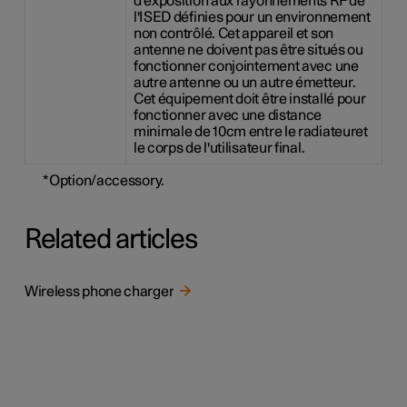
d'exposition aux rayonnements RF de
l'ISED définies pour un environnement
non contrôlé. Cet appareil et son
antenne ne doivent pas être situés ou
fonctionner conjointement avec une
autre antenne ou un autre émetteur.
Cet équipement doit être installé pour
fonctionner avec une distance
minimale de 10cm entre le radiateuret
le corps de l'utilisateur final.
*
Option/accessory.
Related articles
Wireless phone charger