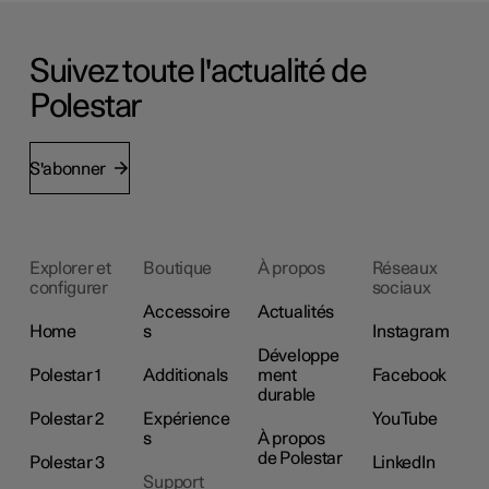
Suivez toute l'actualité de
Polestar
S'abonner
Explorer et
Boutique
À propos
Réseaux
configurer
sociaux
Accessoire
Actualités
Home
s
Instagram
Développe
Polestar 1
Additionals
ment
Facebook
durable
Polestar 2
Expérience
YouTube
s
À propos
de Polestar
Polestar 3
LinkedIn
Support