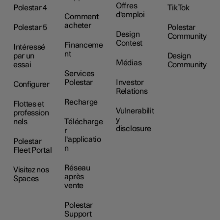
Offres
Polestar 4
TikTok
d'emploi
Comment
acheter
Polestar 5
Polestar
Design
Community
Contest
Financeme
Intéressé
nt
par un
Design
Médias
essai
Community
Services
Polestar
Investor
Configurer
Relations
Recharge
Flottes et
Vulnerabilit
profession
y
nels
Télécharge
disclosure
r
l'applicatio
Polestar
n
Fleet Portal
Réseau
Visitez nos
après
Spaces
vente
Polestar
Support