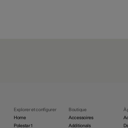
Découvrir la Polestar 3
Explorer et configurer
Boutique
À 
Home
Accessoires
Ac
Polestar 1
Additionals
D