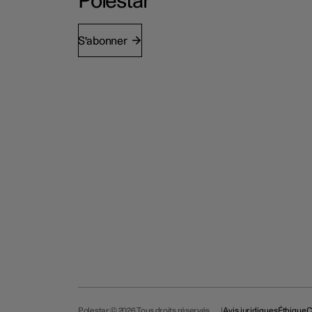
Polestar
S'abonner
Polestar © 2026 Tous droits réservés
Avis juridiques
Éthique
C