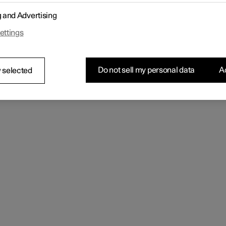
g and Advertising
ettings
Do not sell my personal data
Ac
 selected