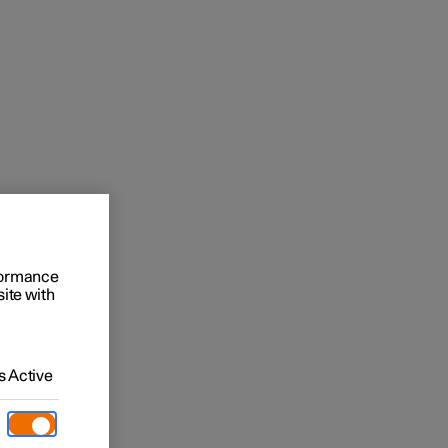
t entreprises
rformance
 acheter
site with
ment
 Active