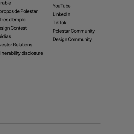
rable
YouTube
propos de Polestar
LinkedIn
fres d'emploi
TikTok
sign Contest
Polestar Community
édias
Design Community
vestor Relations
lnerability disclosure