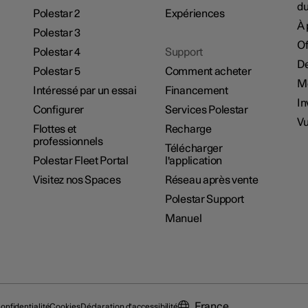
du
Polestar 2
Expériences
À 
Polestar 3
Of
Polestar 4
Support
De
Polestar 5
Comment acheter
M
Intéressé par un essai
Financement
In
Configurer
Services Polestar
Vu
Flottes et
Recharge
professionnels
Télécharger
Polestar Fleet Portal
l'application
Visitez nos Spaces
Réseau après vente
Polestar Support
Manuel
France
onfidentialité
Cookies
Déclaration d'accessibilité