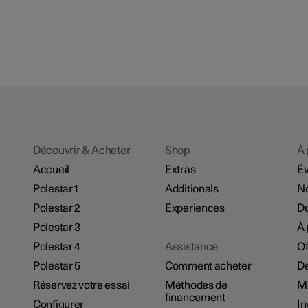
Découvrir & Acheter
Shop
À 
Accueil
Extras
É
Polestar 1
Additionals
No
Polestar 2
Experiences
Du
Polestar 3
À 
Polestar 4
Assistance
Of
Polestar 5
Comment acheter
De
Réservez votre essai
Méthodes de
M
financement
Configurer
In