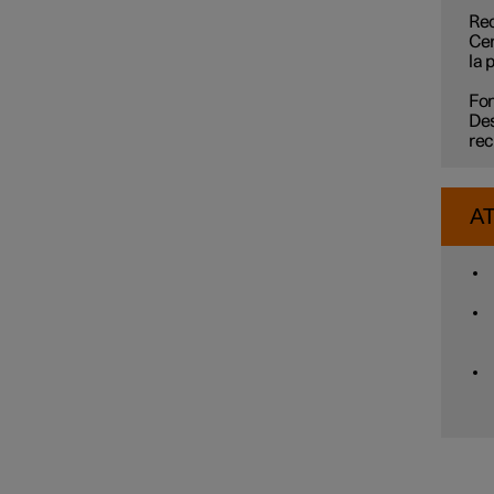
Rec
Cer
la 
Fo
Des
rec
A