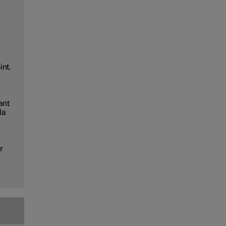
int.
e
ant
la
r