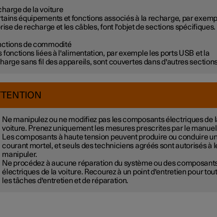
harge de la voiture
tains équipements et fonctions associés à la recharge, par exemp
prise de recharge et les câbles, font l'objet de sections spécifiques.
nctions de commodité
 fonctions liées à l'alimentation, par exemple les ports USB et la
harge sans fil des appareils, sont couvertes dans d'autres sections
TTENTION
Ne manipulez ou ne modifiez pas les composants électriques de l
voiture. Prenez uniquement les mesures prescrites par le manuel
Les composants à haute tension peuvent produire ou conduire u
courant mortel, et seuls des techniciens agréés sont autorisés à l
manipuler.
Ne procédez à aucune réparation du système ou des composant
électriques de la voiture. Recourez à un point d'entretien pour tou
les tâches d'entretien et de réparation.