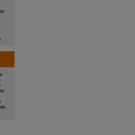
le
.
a
.
n
es
s
tes