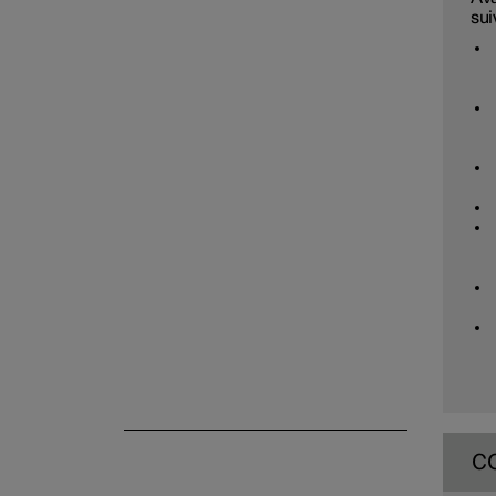
sui
Batterie 12 V
Outils et équipement
Soulever la voiture
Entretien et réparations
C