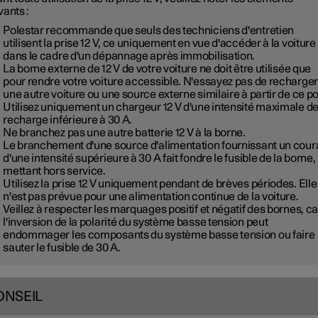
vants :
Polestar recommande que seuls des techniciens d'entretien
utilisent la prise 12 V, ce uniquement en vue d'accéder à la voiture
dans le cadre d'un dépannage après immobilisation.
La borne externe de 12 V de votre voiture ne doit être utilisée que
pour rendre votre voiture accessible. N'essayez pas de recharger
une autre voiture ou une source externe similaire à partir de ce po
Utilisez uniquement un chargeur 12 V d'une intensité maximale d
recharge inférieure à 30 A.
Ne branchez pas une autre batterie 12 V à la borne.
Le branchement d'une source d'alimentation fournissant un cour
d'une intensité supérieure à 30 A fait fondre le fusible de la borne, 
mettant hors service.
Utilisez la prise 12 V uniquement pendant de brèves périodes. Elle
n'est pas prévue pour une alimentation continue de la voiture.
Veillez à respecter les marquages positif et négatif des bornes, ca
l'inversion de la polarité du système basse tension peut
endommager les composants du système basse tension ou faire
sauter le fusible de 30 A.
ONSEIL