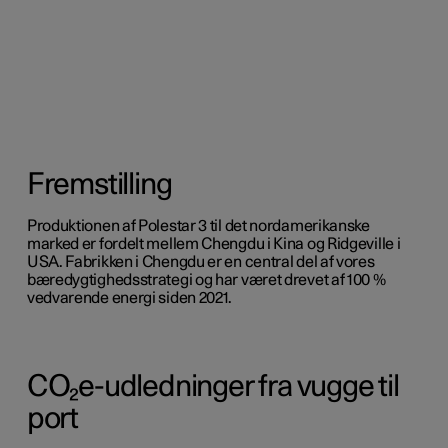
Fremstilling
Produktionen af Polestar 3 til det nordamerikanske
marked er fordelt mellem Chengdu i Kina og Ridgeville i
USA. Fabrikken i Chengdu er en central del af vores
bæredygtighedsstrategi og har været drevet af 100 %
vedvarende energi siden 2021.
CO₂e-udledninger fra vugge til
port