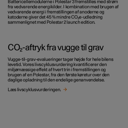
Battericellemodulerne i Polestar 3 fremstilles med strøm
fra vedvarende energikilder. I kombination med brugen af
vedvarende energi i fremstillingen af anoderne og
katoderne giver det 45 % mindre CO₂e-udledning
sammenlignet med Polestar 2 launch edition.
CO₂-aftryk fra vugge til grav
Vugge-til-grav-evalueringer tager højde for hele bilens
levetid. Vores livscyklusvurdering kvantificerer den
miljømæssige effekt af hvert trin i fremstillingen og
brugen af en Polestar, fra den første køretur over den
daglige opladning til den endelige genanvendelse.
Læs livscyklusvurderingen.