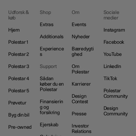
Udforsk &
Shop
Om
Sociale
køb
medier
Extras
Events
Hjem
Instagram
Additionals
Nyheder
Polestar 1
Facebook
Experience
Bæredygti
Polestar 2
s
ghed
YouTube
Polestar 3
Support
Om
LinkedIn
Polestar
Polestar 4
Sådan
TikTok
køber du en
Karrierer
Polestar
Polestar 5
Polestar
Design
Community
Finansierin
Contest
Prøvetur
g og
Design
forsikring
Presse
Community
Byg din bil
Ejerskab
Investor
Pre-owned
Relations