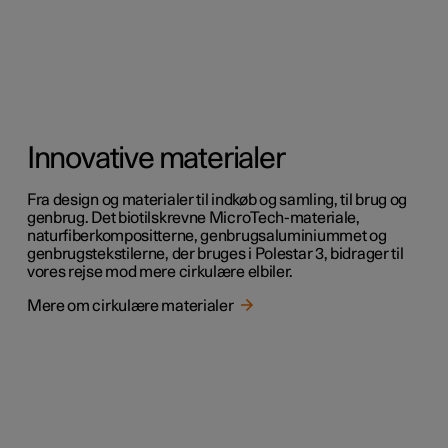
Innovative materialer
Fra design og materialer til indkøb og samling, til brug og
genbrug. Det biotilskrevne MicroTech-materiale,
naturfiberkompositterne, genbrugsaluminiummet og
genbrugstekstilerne, der bruges i Polestar 3, bidrager til
vores rejse mod mere cirkulære elbiler.
Mere om cirkulære materialer