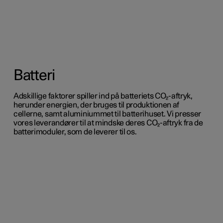
Batteri
Adskillige faktorer spiller ind på batteriets CO₂-aftryk,
herunder energien, der bruges til produktionen af
cellerne, samt aluminiummet til batterihuset. Vi presser
vores leverandører til at mindske deres CO₂-aftryk fra de
batterimoduler, som de leverer til os.