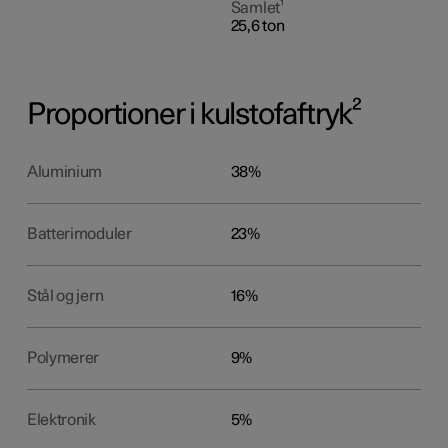
Samlet¹
25,6 ton
Proportioner i kulstofaftryk²
Aluminium
38%
Batterimoduler
23%
Stål og jern
16%
Polymerer
9%
Elektronik
5%