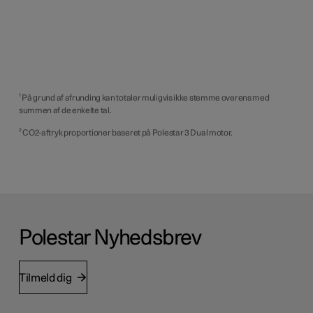
¹ På grund af afrunding kan totaler muligvis ikke stemme overens med
summen af de enkelte tal.
² CO2-aftryk proportioner baseret på Polestar 3 Dual motor.
Polestar Nyhedsbrev
Tilmeld dig