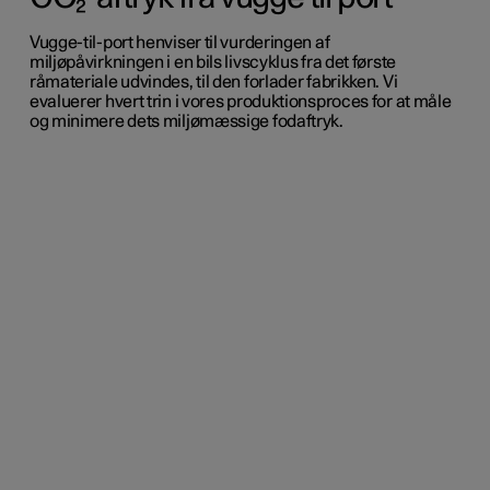
Vugge-til-port henviser til vurderingen af
miljøpåvirkningen i en bils livscyklus fra det første
råmateriale udvindes, til den forlader fabrikken. Vi
evaluerer hvert trin i vores produktionsproces for at måle
og minimere dets miljømæssige fodaftryk.