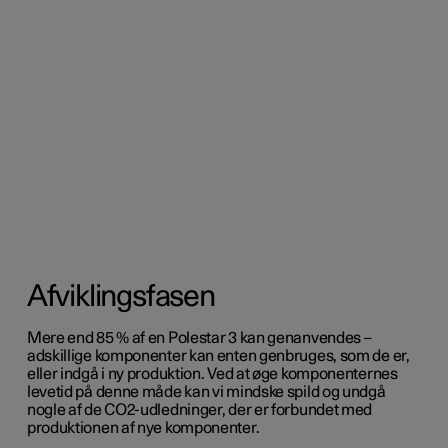
Afviklingsfasen
Mere end 85 % af en Polestar 3 kan genanvendes –
adskillige komponenter kan enten genbruges, som de er,
eller indgå i ny produktion. Ved at øge komponenternes
levetid på denne måde kan vi mindske spild og undgå
nogle af de CO2-udledninger, der er forbundet med
produktionen af nye komponenter.