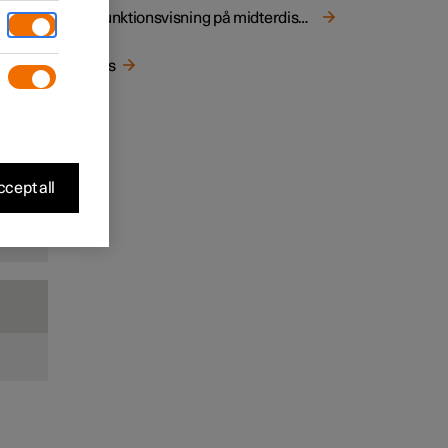
Bilfunktionsvisning på midterdisplay
Apps
cept all
.