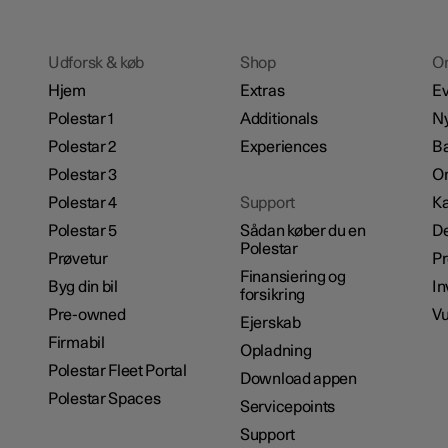
Udforsk & køb
Shop
O
Hjem
Extras
Ev
Polestar 1
Additionals
N
Polestar 2
Experiences
B
Polestar 3
Om
Polestar 4
Support
Ka
Polestar 5
Sådan køber du en
De
Polestar
Prøvetur
P
Finansiering og
Byg din bil
In
forsikring
Pre-owned
Vu
Ejerskab
Firmabil
Opladning
Polestar Fleet Portal
Download appen
Polestar Spaces
Servicepoints
Support