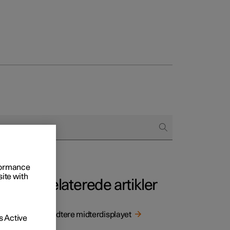
regår købet
ringsmuligheder
rformance
site with
Relaterede artikler
niseres
Håndtere midterdisplayet
 Active
s.