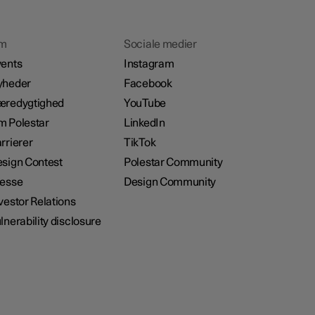
m
Sociale medier
ents
Instagram
yheder
Facebook
æredygtighed
YouTube
 Polestar
LinkedIn
rrierer
TikTok
sign Contest
Polestar Community
resse
Design Community
vestor Relations
lnerability disclosure