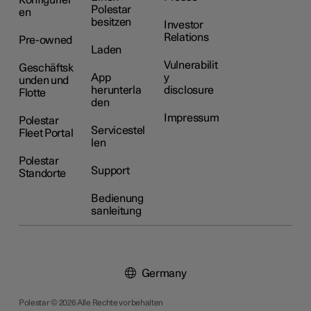
Konfigurier
Polestar
en
besitzen
Investor
Relations
Pre-owned
Laden
Vulnerabilit
Geschäftsk
App
y
unden und
herunterla
disclosure
Flotte
den
Impressum
Polestar
Servicestel
Fleet Portal
len
Polestar
Support
Standorte
Bedienung
sanleitung
Germany
Polestar © 2026 Alle Rechte vorbehalten