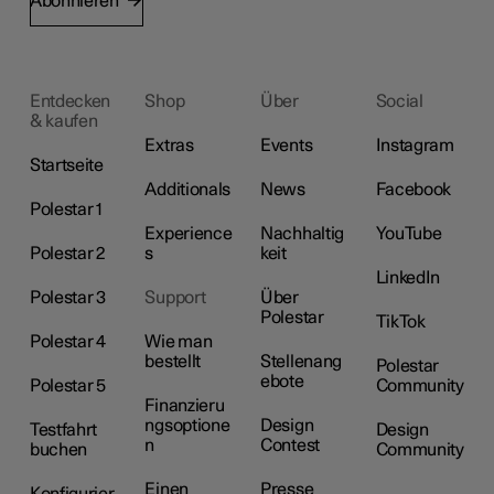
Abonnieren
Entdecken
Shop
Über
Social
& kaufen
Extras
Events
Instagram
Startseite
Additionals
News
Facebook
Polestar 1
Experience
Nachhaltig
YouTube
Polestar 2
s
keit
LinkedIn
Polestar 3
Support
Über
Polestar
TikTok
Polestar 4
Wie man
bestellt
Stellenang
Polestar
ebote
Polestar 5
Community
Finanzieru
ngsoptione
Design
Testfahrt
Design
n
Contest
buchen
Community
Einen
Presse