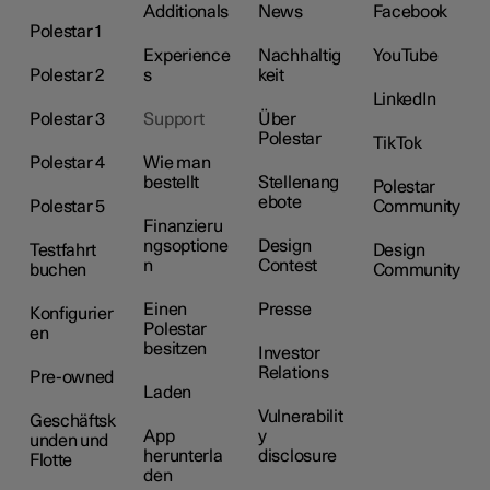
Additionals
News
Facebook
Polestar 1
Experience
Nachhaltig
YouTube
Polestar 2
s
keit
LinkedIn
Polestar 3
Support
Über
Polestar
TikTok
Polestar 4
Wie man
bestellt
Stellenang
Polestar
ebote
Polestar 5
Community
Finanzieru
ngsoptione
Design
Testfahrt
Design
n
Contest
buchen
Community
Einen
Presse
Konfigurier
Polestar
en
besitzen
Investor
Relations
Pre-owned
Laden
Vulnerabilit
Geschäftsk
App
y
unden und
herunterla
disclosure
Flotte
den